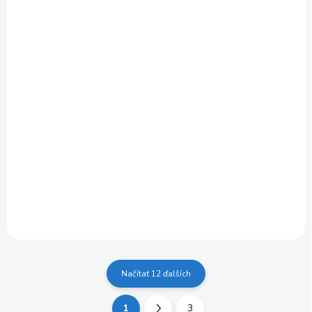
SKLADOM
parný čistič KARCHER SC 5 EasyFix Iron Plug
1.512-661.0
+ 9 mm nôž odlamovací, plastový
€396
Do košíka
€321,95 bez DPH
SC 5 EASYFIX IRON: Najlepší v Triede s Tlakom 4,2 bar Špičkový
parný čistič s tlakom 4,2 bar a vykurovacím výkonom 2250 W.
Eliminuje 99,999% vírusov a 99,99% baktérií na 150 m²...
Načítať 12 ďalších
1
3