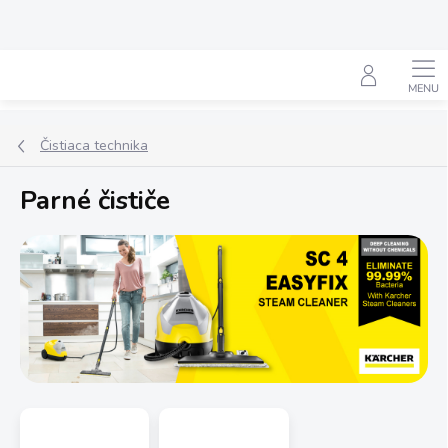
Prejsť
na
obsah
Hľadať
Čistiaca technika
Parné čističe