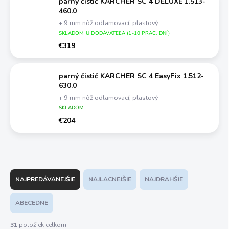
parný čistič KARCHER SC 4 DELUXE 1.513-
460.0
+ 9 mm nôž odlamovací, plastový
SKLADOM U DODÁVATEĽA (1-10 PRAC. DNÍ)
€319
parný čistič KARCHER SC 4 EasyFix 1.512-
630.0
+ 9 mm nôž odlamovací, plastový
SKLADOM
€204
R
a
NAJPREDÁVANEJŠIE
NAJLACNEJŠIE
NAJDRAHŠIE
d
e
ABECEDNE
n
i
31
položiek celkom