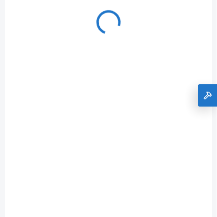
+ DARČEK ZDARMA
1.513-650.0
ZADARMO
SKLADOM
parný čistič KARCHER SC 3 EasyFix 1.513-650.0