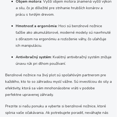
Objem motora
: Vyšší objem motora znamená vyšší výkon
a silu, čo je dôležité pre strihanie hrubších konárov a
prácu s tvrdým drevom.
Hmotnosť a ergonómia
: Hoci sú benzínové nožnice
ťažšie ako akumulátorové, moderné modely sú navrhnuté
s dôrazom na ergonómiu a rozloženie váhy, čo uľahčuje
ich manipuláciu.
Antivibračný systém
: Kvalitný antivibračný systém znižuje
únavu rúk pri dlhom používaní.
Benzínové nožnice na živý plot sú spoľahlivým partnerom pre
každého, kto to so záhradou myslí vážne. Sú investíciou do sily a
efektivity, ktorá sa vám mnohonásobne vráti v podobe
perfektne upravenej záhrady.
Prezrite si našu ponuku a vyberte si benzínové nožnice, ktoré
splnia vaše očakávania. Ak potrebujete poradiť, neváhajte nás