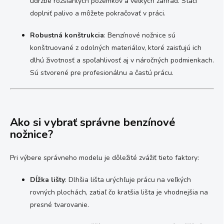
údržbe rozsiahlych pozemkov a veľkých záhrad. Stačí
doplniť palivo a môžete pokračovať v práci.
Robustná konštrukcia
: Benzínové nožnice sú
konštruované z odolných materiálov, ktoré zaisťujú ich
dlhú životnosť a spoľahlivosť aj v náročných podmienkach.
Sú stvorené pre profesionálnu a častú prácu.
Ako si vybrať správne benzínové
nožnice?
Pri výbere správneho modelu je dôležité zvážiť tieto faktory:
Dĺžka lišty
: Dlhšia lišta urýchľuje prácu na veľkých
rovných plochách, zatiaľ čo kratšia lišta je vhodnejšia na
presné tvarovanie.