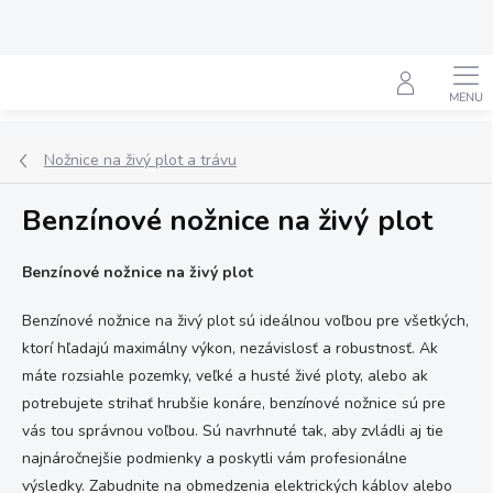
Prejsť
na
obsah
Hľadať
Nožnice na živý plot a trávu
Benzínové nožnice na živý plot
Benzínové nožnice na živý plot
Benzínové nožnice na živý plot sú ideálnou voľbou pre všetkých,
ktorí hľadajú maximálny výkon, nezávislosť a robustnosť. Ak
máte rozsiahle pozemky, veľké a husté živé ploty, alebo ak
potrebujete strihať hrubšie konáre, benzínové nožnice sú pre
vás tou správnou voľbou. Sú navrhnuté tak, aby zvládli aj tie
najnáročnejšie podmienky a poskytli vám profesionálne
výsledky. Zabudnite na obmedzenia elektrických káblov alebo