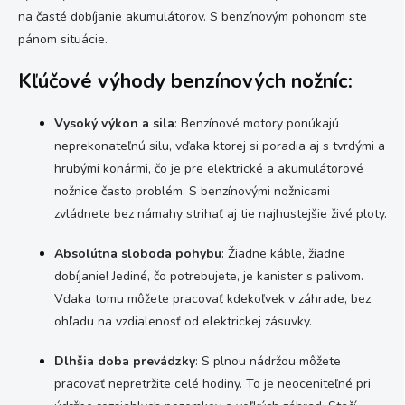
na časté dobíjanie akumulátorov. S benzínovým pohonom ste
pánom situácie.
Kľúčové výhody benzínových nožníc:
Vysoký výkon a sila
: Benzínové motory ponúkajú
neprekonateľnú silu, vďaka ktorej si poradia aj s tvrdými a
hrubými konármi, čo je pre elektrické a akumulátorové
nožnice často problém. S benzínovými nožnicami
zvládnete bez námahy strihať aj tie najhustejšie živé ploty.
Absolútna sloboda pohybu
: Žiadne káble, žiadne
dobíjanie! Jediné, čo potrebujete, je kanister s palivom.
Vďaka tomu môžete pracovať kdekoľvek v záhrade, bez
ohľadu na vzdialenosť od elektrickej zásuvky.
Dlhšia doba prevádzky
: S plnou nádržou môžete
pracovať nepretržite celé hodiny. To je neoceniteľné pri