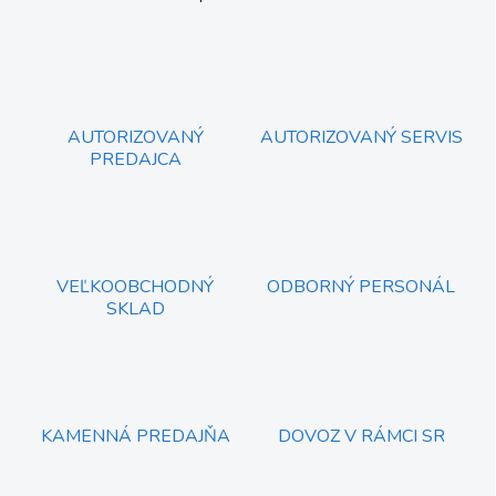
O
v
l
á
d
a
c
AUTORIZOVANÝ
AUTORIZOVANÝ SERVIS
i
PREDAJCA
e
p
r
v
k
y
VEĽKOOBCHODNÝ
ODBORNÝ PERSONÁL
v
SKLAD
ý
p
i
s
u
KAMENNÁ PREDAJŇA
DOVOZ V RÁMCI SR