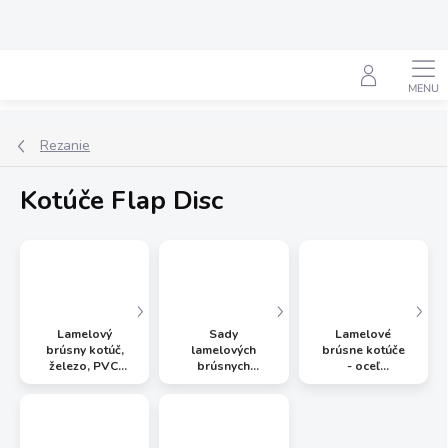
Prejsť
na
obsah
Hľadať
Rezanie
Kotúče Flap Disc
Lamelový
Sady
Lamelové
brúsny kotúč,
lamelových
brúsne kotúče
železo, PVC,
brúsnych
- oceľ
farebné kovy
kotúčov
„Corundum“