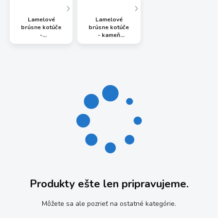
Lamelové
Lamelové
brúsne kotúče
brúsne kotúče
-
- kameň
nehrdzavejúca
„Silizium
oceľ „Zirkon“
Karbid“
Produkty ešte len pripravujeme.
Môžete sa ale pozrieť na ostatné kategórie.