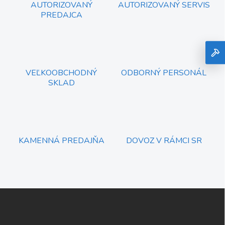
AUTORIZOVANÝ
AUTORIZOVANÝ SERVIS
PREDAJCA
VEĽKOOBCHODNÝ
ODBORNÝ PERSONÁL
SKLAD
KAMENNÁ PREDAJŇA
DOVOZ V RÁMCI SR
Z
á
p