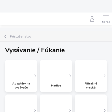
Prejsť
na
obsah
Hľadať
Príslušenstvo
Vysávanie / Fúkanie
Adaptéry na
Filtračné
Hadice
vysávače
vrecká