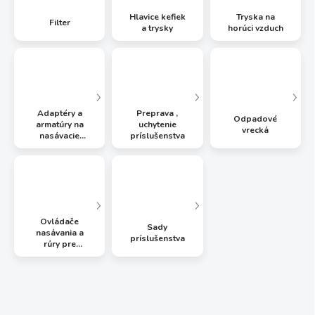
Hlavice kefiek
Tryska na
Filter
a trysky
horúci vzduch
Adaptéry a
Preprava ,
Odpadové
armatúry na
uchytenie
vrecká
nasávacie
príslušenstva
hadice
Ovládače
Sady
nasávania a
príslušenstva
rúry pre
vysávače