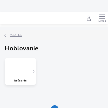
Prejsť
na
obsah
Hľadať
MAKITA
Hoblovanie
brúsenie