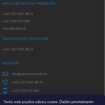
MALOOBCHODNA PREDAJŇA
+421 037/ 657 88 21
+421 918 339 665
steps@steps.sk
EKONOMICKÉ ODDELENIE
+421 037/ 657 88 22
KONTAKT
info
@
akciovenaradie.sk
+421 037/ 657 88 23
+421 918 339 665
STEPS Nitra
Tento web používa súbory cookie. Ďalším prechádzaním