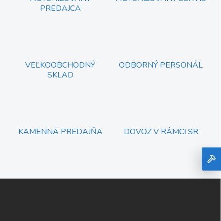
PREDAJCA
VEĽKOOBCHODNÝ
ODBORNÝ PERSONÁL
SKLAD
KAMENNÁ PREDAJŇA
DOVOZ V RÁMCI SR
Z
á
p
ä