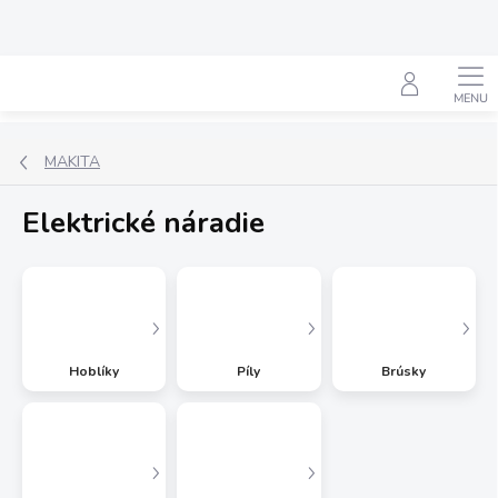
Prejsť
na
obsah
Hľadať
MAKITA
Elektrické náradie
Hoblíky
Píly
Brúsky