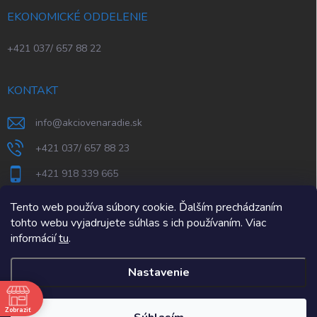
EKONOMICKÉ ODDELENIE
+421 037/ 657 88 22
KONTAKT
info
@
akciovenaradie.sk
+421 037/ 657 88 23
+421 918 339 665
STEPS Nitra
Tento web používa súbory cookie. Ďalším prechádzaním
tohto webu vyjadrujete súhlas s ich používaním. Viac
informácií
tu
.
Nastavenie
e
Zobraziť
Copyright 2026
AkcioveNaradie.sk
. Všetky práva vyhradené.