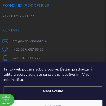
EKONOMICKÉ ODDELENIE
+421 037/ 657 88 22
KONTAKT
info
@
akciovenaradie.sk
+421 037/ 657 88 23
+421 918 339 665
STEPS Nitra
Tento web používa súbory cookie. Ďalším prechádzaním
tohto webu vyjadrujete súhlas s ich používaním. Viac
informácií
tu
.
Nastavenie
e
Zobraziť
Copyright 2026
AkcioveNaradie.sk
. Všetky práva vyhradené.