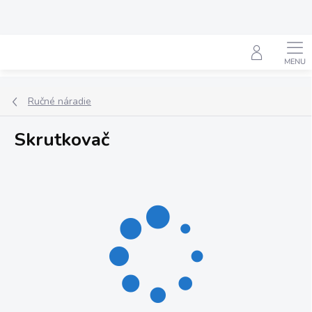
Prejsť
na
obsah
Hľadať
Ručné náradie
Skrutkovač