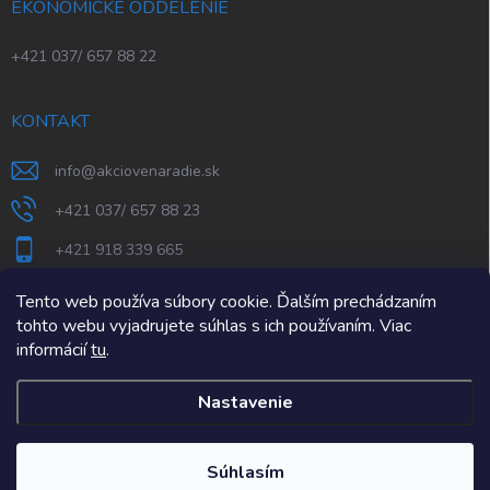
EKONOMICKÉ ODDELENIE
+421 037/ 657 88 22
KONTAKT
info
@
akciovenaradie.sk
+421 037/ 657 88 23
+421 918 339 665
STEPS Nitra
Tento web používa súbory cookie. Ďalším prechádzaním
tohto webu vyjadrujete súhlas s ich používaním. Viac
informácií
tu
.
Nastavenie
Copyright 2026
AkcioveNaradie.sk
. Všetky práva vyhradené.
Súhlasím