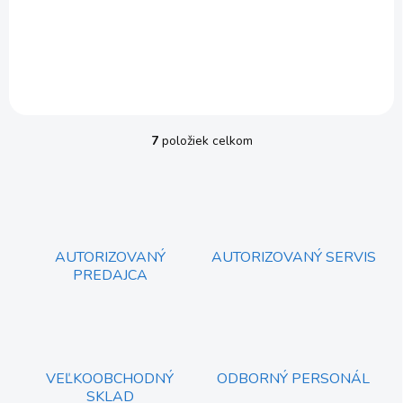
€42,50
Do košíka
€34,55 bez DPH
7
položiek celkom
O
v
l
á
d
a
c
AUTORIZOVANÝ
AUTORIZOVANÝ SERVIS
i
PREDAJCA
e
p
r
v
k
y
VEĽKOOBCHODNÝ
ODBORNÝ PERSONÁL
v
SKLAD