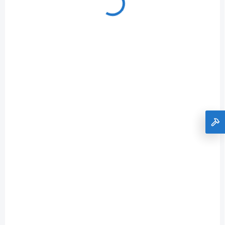
SKLADOM
Mulčovacia sada ABP1700 pre kosačky
LM1710E, LM1711E, LM1710E-SP, LM1712E-SP
+ 9 mm nôž odlamovací, plastový
€53
Do košíka
€43,09 bez DPH
+ DARČEK ZDARMA
AMP3800T
ZADARMO