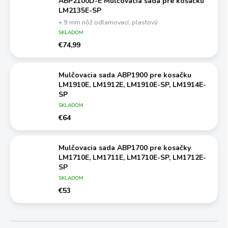
ABP2100D-E Mulčovacia sada pre kosačku
LM2135E-SP
+ 9 mm nôž odlamovací, plastový
SKLADOM
€74,99
Mulčovacia sada ABP1900 pre kosačku
LM1910E, LM1912E, LM1910E-SP, LM1914E-
SP
+ 9 mm nôž odlamovací, plastový
SKLADOM
€64
Mulčovacia sada ABP1700 pre kosačky
LM1710E, LM1711E, LM1710E-SP, LM1712E-
SP
+ 9 mm nôž odlamovací, plastový
SKLADOM
€53