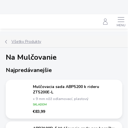
Prejsť
na
obsah
Hľadať
Všetky Produkty
Na Mulčovanie
Najpredávanejšie
Mulčovacia sada ABP5200 k rideru
ZT5200E-L
+ 9 mm nôž odlamovací, plastový
SKLADOM
€83,99