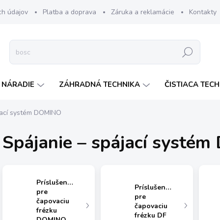
ch údajov
Platba a doprava
Záruka a reklamácie
Kontakty
Hľadať
 NÁRADIE
ZÁHRADNÁ TECHNIKA
ČISTIACA TEC
jací systém DOMINO
Spájanie – spájací systé
Príslušenstvo
Príslušenstvo
pre
pre
čapovaciu
čapovaciu
frézku
frézku DF
DOMINO