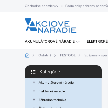
Prejsť
Obchodné podmienky
Podmienky ochrany osobný
na
obsah
AKUMULÁTOROVÉ NÁRADIE
ELEKTRICKÉ
Domov
Ostatné
FESTOOL
Spájanie – spá
B
Kategórie
o
Preskočiť
č
kategórie
n
Akumulátorové náradie
ý
Elektrické náradie
p
a
Záhradná technika
n