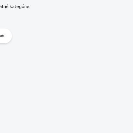
atné kategórie.
odu