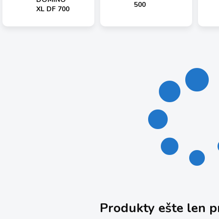
500
XL DF 700
Produkty ešte len p