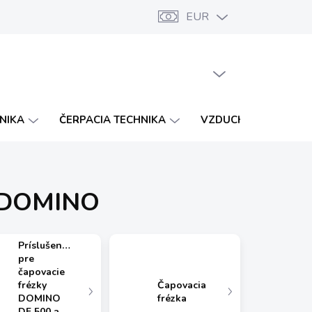
EUR
Značky
Katalógy
Vernostný program
PRÁZDNY KOŠÍK
NÁKUPNÝ
KOŠÍK
HNIKA
ČERPACIA TECHNIKA
VZDUCHOTECHNIKA
m DOMINO
Príslušenstvo
pre
čapovacie
frézky
Čapovacia
DOMINO
frézka
DF 500 a