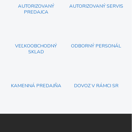
c
AUTORIZOVANÝ
AUTORIZOVANÝ SERVIS
i
PREDAJCA
e
p
r
v
k
y
VEĽKOOBCHODNÝ
ODBORNÝ PERSONÁL
v
SKLAD
ý
p
i
s
u
KAMENNÁ PREDAJŇA
DOVOZ V RÁMCI SR
Z
á
p