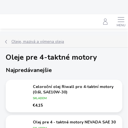
Prejsť
na
obsah
Hľadať
Oleje, mazivá a výmena oleja
Oleje pre 4-taktné motory
Najpredávanejšie
Celoroční olej Riwall pro 4-taktní motory
(0.6l, SAE10W-30)
SKLADOM
€4,15
Olej pre 4 - taktné motory NEVADA SAE 30