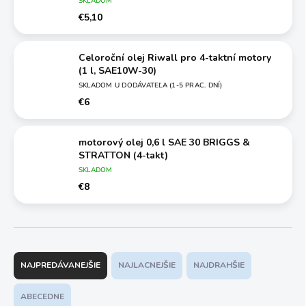
SKLADOM
€5,10
Celoroční olej Riwall pro 4-taktní motory
(1 l, SAE10W-30)
SKLADOM U DODÁVATEĽA (1-5 PRAC. DNÍ)
€6
motorový olej 0,6 l SAE 30 BRIGGS &
STRATTON (4-takt)
SKLADOM
€8
R
a
NAJPREDÁVANEJŠIE
NAJLACNEJŠIE
NAJDRAHŠIE
d
e
ABECEDNE