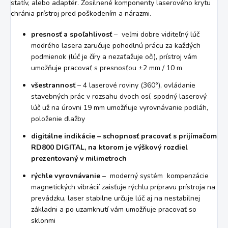
statív, alebo adaptér. Zosilnené komponenty laserového krytu
chránia prístroj pred poškodením a nárazmi.
presnosť a spoľahlivosť
– veľmi dobre viditeľný lúč
modrého lasera zaručuje pohodlnú prácu za každých
podmienok (lúč je číry a nezaťažuje oči), prístroj vám
umožňuje pracovať s presnosťou ±2 mm / 10 m
všestrannosť
– 4 laserové roviny (360°), ovládanie
stavebných prác v rozsahu dvoch osí, spodný laserový
lúč už na úrovni 19 mm umožňuje vyrovnávanie podláh,
položenie dlažby
digitálne indikácie – schopnosť pracovať s prijímačom
RD800 DIGITAL, na ktorom je výškový rozdiel
prezentovaný v milimetroch
rýchle vyrovnávanie
– moderný systém kompenzácie
magnetických vibrácií zaisťuje rýchlu prípravu prístroja na
prevádzku, laser stabilne určuje lúč aj na nestabilnej
základni a po uzamknutí vám umožňuje pracovať so
sklonmi