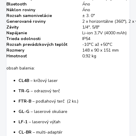
Bluetooth
Áno
Náklon roviny
Áno
Rozsah samonivelácie
± 3. 0°
Generované roviny
2 x horizontálne (360°), 2 x
Závity
1/4″, 5/8″
Napájanie
Li-ion 3,7V (4000 mAh)
Trieda odolnosti
IP54
Rozsah prevádzkových teplôt
-10°C až +50°C
Rozmery
148 x 90 x 151 mm
Hmotnosť
0,92 kg
obsah balenia:
CL4B
– krížový laser
TR-G
– odrazový terč
FTR-B
– podlahový terč (2 ks.)
GL-G
– laserové okuliare
LF-1
– laserový výťah
CL-BR
– multi-adaptér