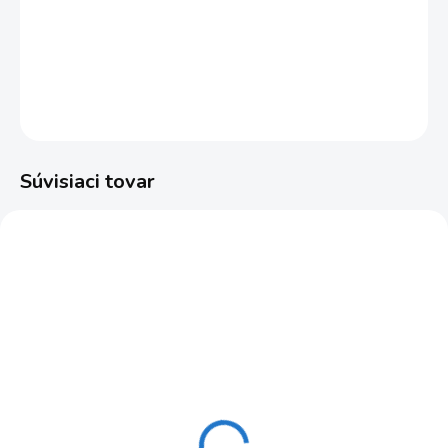
doprava ZDARMA!!
DETAILNÉ INFORMÁCIE
OPÝTAŤ SA
STRÁŽIŤ
Súvisiaci tovar
AKCIA
AKCIA
SJJ-M1 EX
CLS-4
ZADARM
SKLADOM
SKLADOM
Statív SJJ-M1 EX -
Laserový prijímač NIVEL
NIVEL SYSTEM
SYSTEM CLS-4