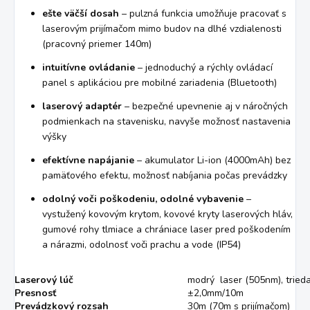
ešte väčší dosah
– pulzná funkcia umožňuje pracovať s
laserovým prijímačom mimo budov na dlhé vzdialenosti
(pracovný priemer 140m)
intuitívne ovládanie
– jednoduchý a rýchly ovládací
panel s aplikáciou pre mobilné zariadenia (Bluetooth)
laserový adaptér
– bezpečné upevnenie aj v náročných
podmienkach na stavenisku, navyše možnosť nastavenia
výšky
efektívne napájanie
– akumulator Li-ion (4000mAh) bez
pamäťového efektu, možnosť nabíjania počas prevádzky
odolný voči poškodeniu, odolné vybavenie
–
vystužený kovovým krytom, kovové kryty laserových hláv,
gumové rohy tlmiace a chrániace laser pred poškodením
a nárazmi, odolnosť voči prachu a vode (IP54)
Laserový lúč
modrý laser (505nm), tried
Presnosť
±2,0mm/10m
Prevádzkový rozsah
30m (70m s prijímačom)