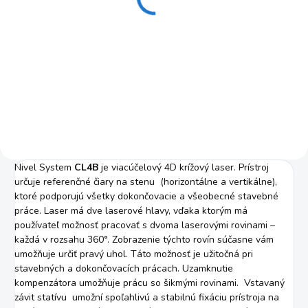
€79
€93,60
€64,23 bez DPH
€76,10 bez DPH
Do košíka
Do košíka
doprava ZDARMA!!
Nivel System
CL4B
je viacúčelový 4D krížový laser. Prístroj
určuje referenčné čiary na stenu (horizontálne a vertikálne),
ktoré podporujú všetky dokončovacie a všeobecné stavebné
práce. Laser má dve laserové hlavy, vďaka ktorým má
používateľ možnosť pracovať s dvoma laserovými rovinami –
každá v rozsahu 360°. Zobrazenie týchto rovín súčasne vám
umožňuje určiť pravý uhol. Táto možnosť je užitočná pri
stavebných a dokončovacích prácach. Uzamknutie
kompenzátora umožňuje prácu so šikmými rovinami. Vstavaný
závit statívu umožní spoľahlivú a stabilnú fixáciu prístroja na