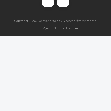
Copyright 2026
AkcioveNaradie.sk
. Všetky práva vyhradené.
Vytvoril Shoptet Premium