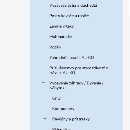
Vysávače lístia a dúchadlá
Postrekovače a rosiče
Zemné vrtáky
Multináradie
Vozíky
Záhradné náradie AL-KO
Príslušenstvo pre starostlivosť o
trávnik AL-KO
Vybavenie záhrady / Bývanie /
Nábytok
Grily
Kompostéry
Pavilóny a prístrešky
Sklenníky