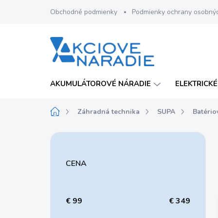
Prejsť
Obchodné podmienky
Podmienky ochrany osobný
na
obsah
AKUMULÁTOROVÉ NÁRADIE
ELEKTRICKÉ
Domov
Záhradná technika
SUPA
Batéri
B
o
č
CENA
n
ý
p
a
€
99
€
349
n