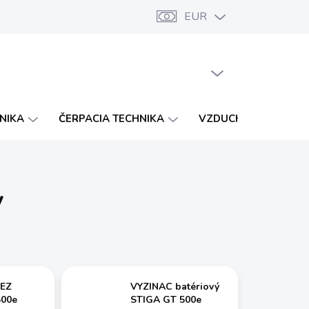
EUR
Značky
Katalógy
Vernostný program
PRÁZDNY KOŠÍK
NÁKUPNÝ
KOŠÍK
HNIKA
ČERPACIA TECHNIKA
VZDUCHOTECHNIKA
y
EZ
VYZINAC batériový
500e
STIGA GT 500e