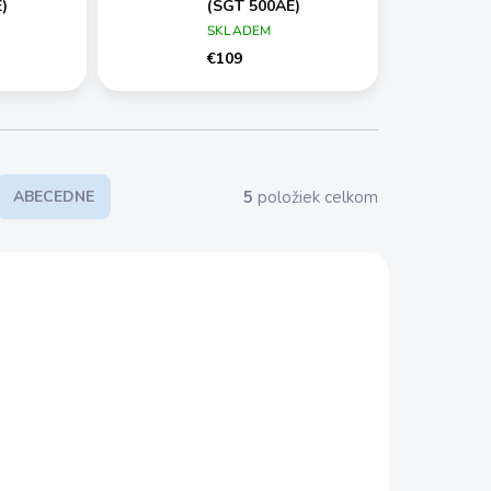
)
(SGT 500AE)
SKLADEM
€109
5
položiek celkom
ABECEDNE
008/ST2
STIGA 278100008/ST2