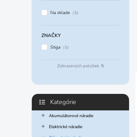
e
l
Na sklade
5
ZNAČKY
Stiga
5
Zobrazených položiek:
5
Kategórie
Preskočiť
kategórie
Akumulátorové náradie
Elektrické náradie