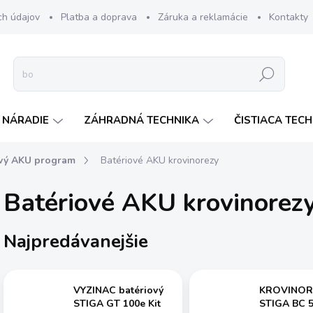
ch údajov
Platba a doprava
Záruka a reklamácie
Kontakty
Hľadať
 NÁRADIE
ZÁHRADNÁ TECHNIKA
ČISTIACA TEC
ový AKU program
Batériové AKU krovinorezy
Batériové AKU krovinorez
Najpredávanejšie
VYZINAC batériový
KROVINOR
STIGA GT 100e Kit
STIGA BC 