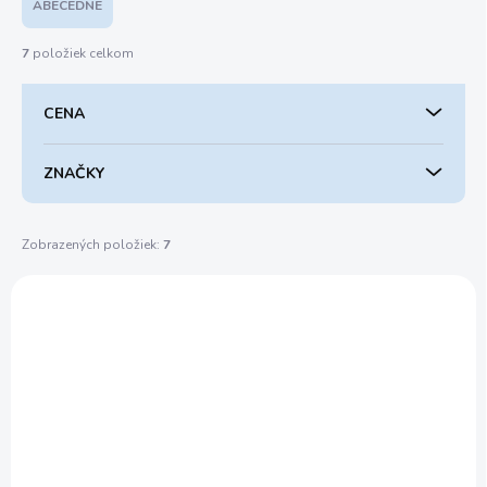
e
ABECEDNE
n
i
7
položiek celkom
e
p
CENA
r
o
d
ZNAČKY
u
k
t
Zobrazených položiek:
7
o
V
v
ý
STIGA 279350008/ST2
p
i
s
p
r
o
d