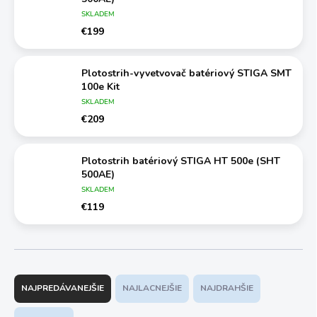
SKLADEM
€199
Plotostrih-vyvetvovač batériový STIGA SMT
100e Kit
SKLADEM
€209
Plotostrih batériový STIGA HT 500e (SHT
500AE)
SKLADEM
€119
R
a
NAJPREDÁVANEJŠIE
NAJLACNEJŠIE
NAJDRAHŠIE
d