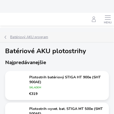
Prejsť
na
obsah
Hľadať
Batériový AKU program
Batériové AKU plotostrihy
Najpredávanejšie
Plotostrih batériový STIGA HT 900e (SHT
900AE)
SKLADEM
€319
Plotostrih-vyvet. bat. STIGA MT 500e (SMT
500AE)