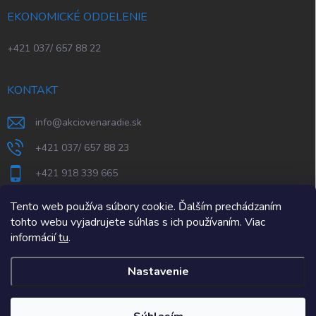
EKONOMICKÉ ODDELENIE
+421 037/ 657 88 22
KONTAKT
info
@
akciovenaradie.sk
+421 037/ 657 88 23
+421 918 339 665
STEPS Nitra
Tento web používa súbory cookie. Ďalším prechádzaním
tohto webu vyjadrujete súhlas s ich používaním. Viac
informácií
tu
.
Nastavenie
Copyright 2026
AkcioveNaradie.sk
. Všetky práva vyhradené.