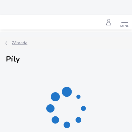
Prejsť
na
obsah
Hľadať
Záhrada
Píly