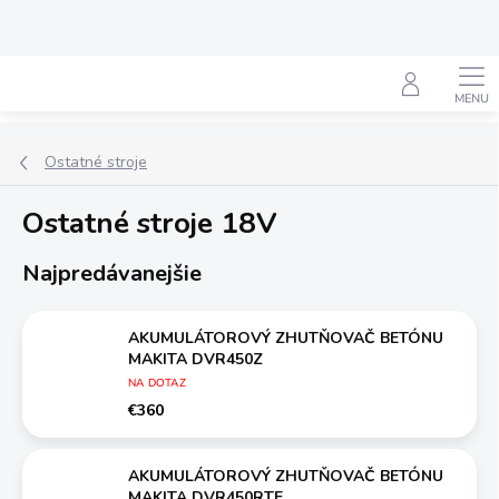
Prejsť
na
obsah
Hľadať
Ostatné stroje
Ostatné stroje 18V
Najpredávanejšie
AKUMULÁTOROVÝ ZHUTŇOVAČ BETÓNU
MAKITA DVR450Z
NA DOTAZ
€360
AKUMULÁTOROVÝ ZHUTŇOVAČ BETÓNU
MAKITA DVR450RTE