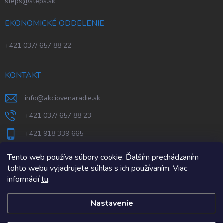
steps@steps.sk
EKONOMICKÉ ODDELENIE
+421 037/ 657 88 22
KONTAKT
info
@
akciovenaradie.sk
+421 037/ 657 88 23
+421 918 339 665
STEPS Nitra
Tento web používa súbory cookie. Ďalším prechádzaním
tohto webu vyjadrujete súhlas s ich používaním. Viac
informácií
tu
.
Nastavenie