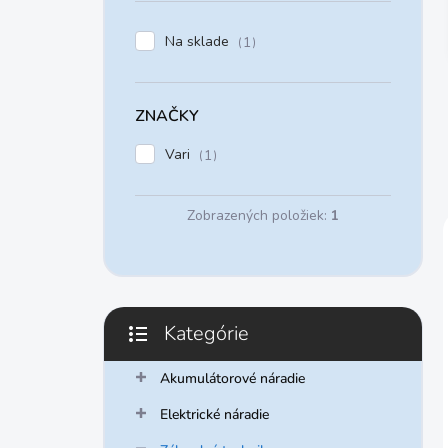
e
l
Na sklade
1
ZNAČKY
Vari
1
Zobrazených položiek:
1
Kategórie
Preskočiť
kategórie
Akumulátorové náradie
Elektrické náradie