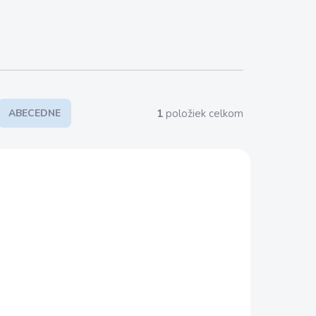
1
položiek celkom
ABECEDNE