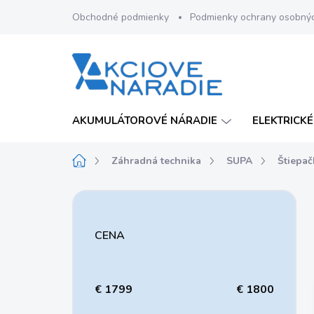
Prejsť
Obchodné podmienky
Podmienky ochrany osobný
na
obsah
AKUMULÁTOROVÉ NÁRADIE
ELEKTRICKÉ
Domov
Záhradná technika
SUPA
Štiepač
B
o
č
CENA
n
ý
p
a
€
1799
€
1800
n