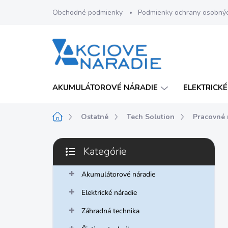
Prejsť
Obchodné podmienky
Podmienky ochrany osobný
na
obsah
AKUMULÁTOROVÉ NÁRADIE
ELEKTRICKÉ
Domov
Ostatné
Tech Solution
Pracovné 
B
Kategórie
o
Preskočiť
č
kategórie
n
Akumulátorové náradie
ý
Elektrické náradie
p
a
Záhradná technika
n