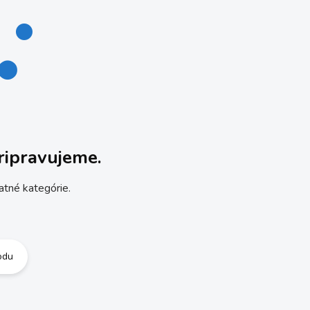
ripravujeme.
atné kategórie.
odu