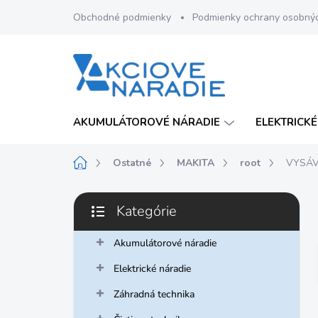
Prejsť
Obchodné podmienky
Podmienky ochrany osobný
na
obsah
AKUMULÁTOROVÉ NÁRADIE
ELEKTRICKÉ
Domov
Ostatné
MAKITA
root
VYSÁ
B
Kategórie
o
Preskočiť
č
kategórie
n
Akumulátorové náradie
ý
Elektrické náradie
p
a
Záhradná technika
n