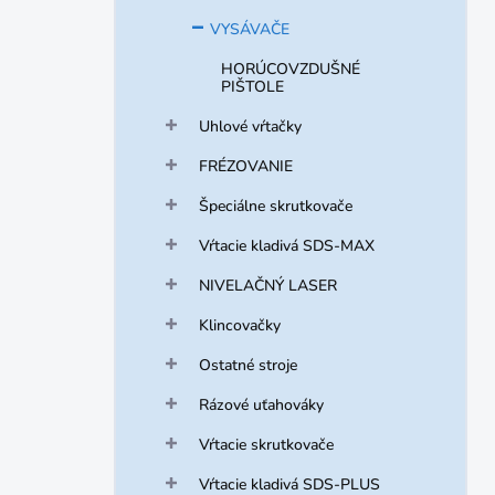
VYSÁVAČE
HORÚCOVZDUŠNÉ
PIŠTOLE
Uhlové vŕtačky
FRÉZOVANIE
Špeciálne skrutkovače
Vŕtacie kladivá SDS-MAX
NIVELAČNÝ LASER
Klincovačky
Ostatné stroje
Rázové uťahováky
Vŕtacie skrutkovače
Vŕtacie kladivá SDS-PLUS