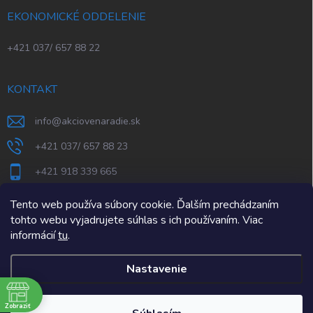
EKONOMICKÉ ODDELENIE
+421 037/ 657 88 22
KONTAKT
info
@
akciovenaradie.sk
+421 037/ 657 88 23
+421 918 339 665
STEPS Nitra
Tento web používa súbory cookie. Ďalším prechádzaním
tohto webu vyjadrujete súhlas s ich používaním. Viac
informácií
tu
.
Nastavenie
e
Zobraziť
Copyright 2026
AkcioveNaradie.sk
. Všetky práva vyhradené.