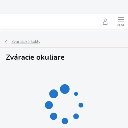
Prejsť
na
obsah
Hľadať
Zváračské kukly
Zváracie okuliare