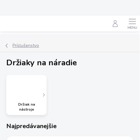
Prejsť
na
obsah
Hľadať
Príslušenstvo
Držiaky na náradie
Držiak na
nástroje
Najpredávanejšie