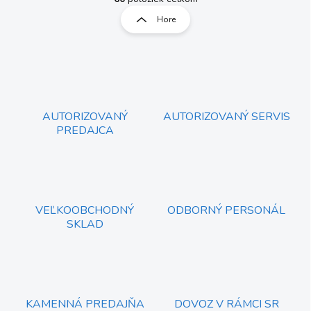
t
l
r
Hore
á
á
d
n
a
k
c
o
i
e
v
p
a
r
AUTORIZOVANÝ
AUTORIZOVANÝ SERVIS
n
v
PREDAJCA
i
k
e
y
v
ý
p
i
VEĽKOOBCHODNÝ
ODBORNÝ PERSONÁL
s
SKLAD
u
KAMENNÁ PREDAJŇA
DOVOZ V RÁMCI SR