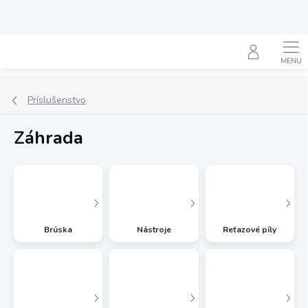
Prejsť
na
obsah
Hľadať
Príslušenstvo
Záhrada
Brúska
Nástroje
Reťazové píly