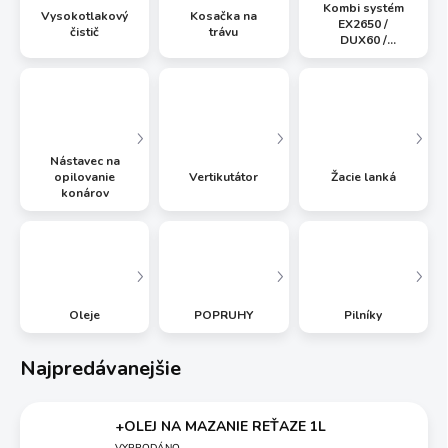
Kombi systém
Vysokotlakový
Kosačka na
EX2650 /
čistič
trávu
DUX60 /
DUX18 / UX01
Nástavec na
opilovanie
Vertikutátor
Žacie lanká
konárov
Oleje
POPRUHY
Pilníky
Najpredávanejšie
+OLEJ NA MAZANIE REŤAZE 1L
VYPRODÁNO