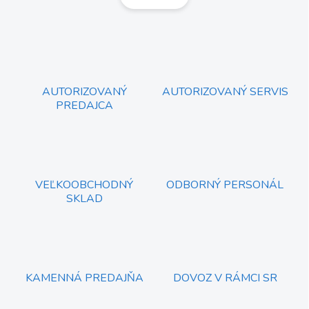
á
d
n
a
k
c
o
i
e
v
p
a
r
AUTORIZOVANÝ
AUTORIZOVANÝ SERVIS
n
v
PREDAJCA
i
k
e
y
v
ý
p
i
VEĽKOOBCHODNÝ
ODBORNÝ PERSONÁL
s
SKLAD
u
KAMENNÁ PREDAJŇA
DOVOZ V RÁMCI SR