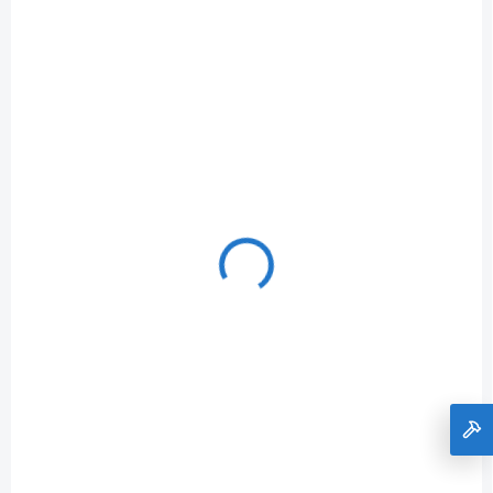
SKLADOM
+REŤAZ PÍLOVÁ 35 cm 3/8" 1,1 mm 52 čl
€11,63
Do košíka
€9,46 bez DPH
953100090