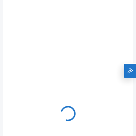
SKLADOM
+VRTÁK VIDIOVÝ 6x150
€1,13
Do košíka
€0,92 bez DPH
D-67527