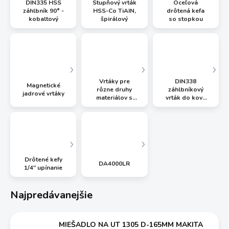
DIN335 HSS
Stupňový vrták
Oceľová
záhlbník 90° -
HSS-Co TiAIN,
drôtená kefa
kobaltový
špirálový
so stopkou
Vrtáky pre
DIN338
Magnetické
rôzne druhy
záhlbníkový
jadrové vrtáky
materiálov s
vrták do kovu
upínaním 1/4"
HSS 90°
Drôtené kefy
DA4000LR
1/4" upínanie
Najpredávanejšie
MIEŠADLO NA UT 1305 D-165MM MAKITA