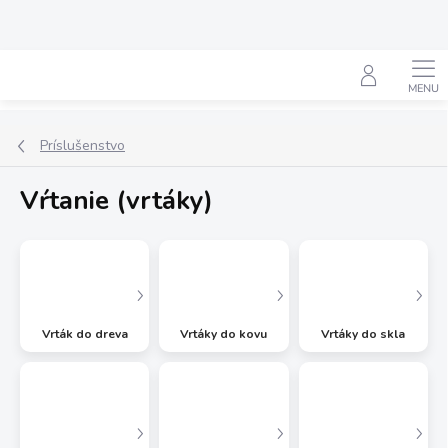
Prejsť
na
obsah
Hľadať
Príslušenstvo
Vŕtanie (vrtáky)
Vrták do dreva
Vrtáky do kovu
Vrtáky do skla