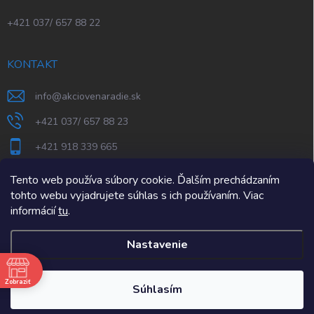
+421 037/ 657 88 22
KONTAKT
info
@
akciovenaradie.sk
+421 037/ 657 88 23
+421 918 339 665
STEPS Nitra
Tento web používa súbory cookie. Ďalším prechádzaním
tohto webu vyjadrujete súhlas s ich používaním. Viac
informácií
tu
.
Nastavenie
e
Zobraziť
Copyright 2026
AkcioveNaradie.sk
. Všetky práva vyhradené.
Súhlasím
Vytvoril Shoptet Premium