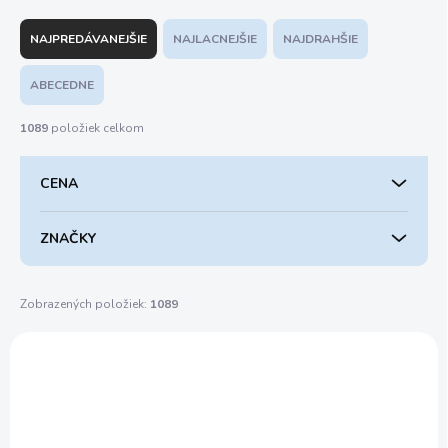
R
a
NAJPREDÁVANEJŠIE
NAJLACNEJŠIE
NAJDRAHŠIE
d
e
ABECEDNE
n
i
1089
položiek celkom
e
p
CENA
r
o
d
ZNAČKY
u
k
t
Zobrazených položiek:
1089
o
V
v
ý
165757-1
p
i
s