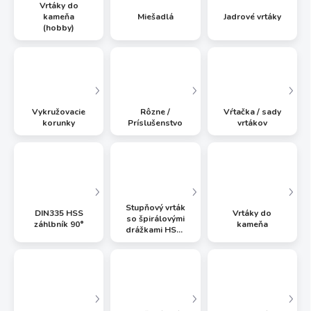
Vrtáky do
kameňa
Miešadlá
Jadrové vrtáky
(hobby)
Vykružovacie
Rôzne /
Vŕtačka / sady
korunky
Príslušenstvo
vrtákov
Stupňový vrták
DIN335 HSS
Vrtáky do
so špirálovými
záhlbník 90°
kameňa
drážkami HSS-
G