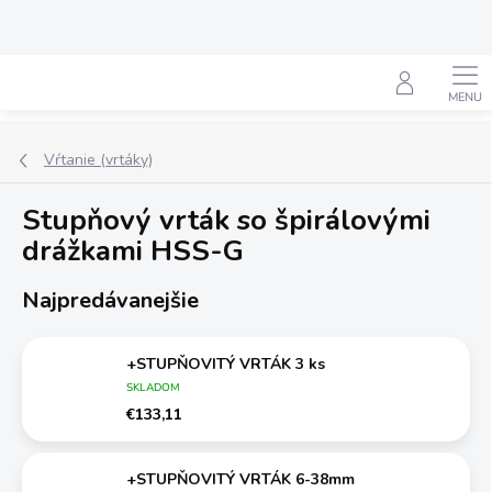
Prejsť
na
obsah
Hľadať
Vŕtanie (vrtáky)
Stupňový vrták so špirálovými
drážkami HSS-G
Najpredávanejšie
+STUPŇOVITÝ VRTÁK 3 ks
SKLADOM
€133,11
+STUPŇOVITÝ VRTÁK 6-38mm