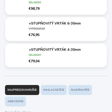
SKLADOM
€98,79
+STUPŇOVITÝ VRTÁK 6-30mm
VYPRODÁNO
€76,95
+STUPŇOVITÝ VRTÁK 4-30mm
SKLADOM
€79,04
R
a
NAJPREDÁVANEJŠIE
NAJLACNEJŠIE
NAJDRAHŠIE
d
e
ABECEDNE
n
i