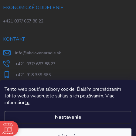
EKONOMICKÉ ODDELENIE
+421 037/ 657 88 22
KONTAKT
info
@
akciovenaradie.sk
+421 037/ 657 88 23
+421 918 339 665
STEPS Nitra
Tento web používa súbory cookie. Ďalším prechádzaním
tohto webu vyjadrujete súhlas s ich používaním. Viac
informácií
tu
.
Nastavenie
e
Zobraziť
Copyright 2026
AkcioveNaradie.sk
. Všetky práva vyhradené.