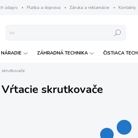
ch údajov
Platba a doprava
Záruka a reklamácie
Kontakty
Hľadať
 NÁRADIE
ZÁHRADNÁ TECHNIKA
ČISTIACA TEC
e skrutkovače
Vŕtacie skrutkovače