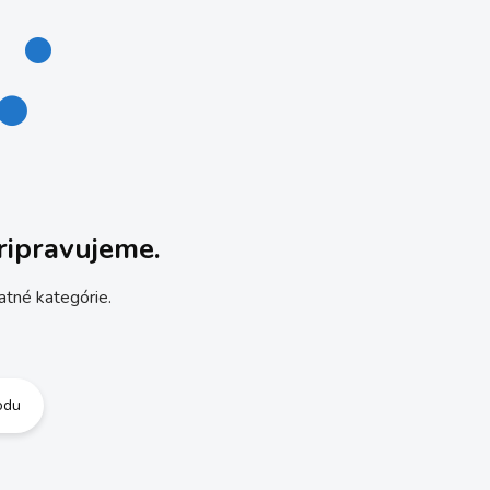
ripravujeme.
atné kategórie.
odu