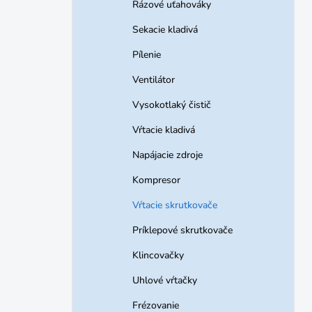
Rázové uťahováky
Sekacie kladivá
Pílenie
Ventilátor
Vysokotlaký čistič
Vŕtacie kladivá
Napájacie zdroje
Kompresor
Vŕtacie skrutkovače
Príklepové skrutkovače
Klincovačky
Uhlové vŕtačky
Frézovanie