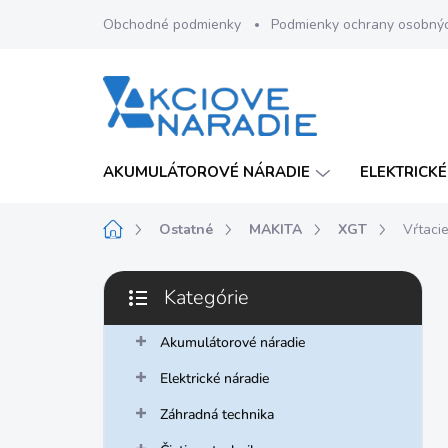
Prejsť
Obchodné podmienky
Podmienky ochrany osobný
na
obsah
AKUMULÁTOROVÉ NÁRADIE
ELEKTRICKÉ
Domov
Ostatné
MAKITA
XGT
Vŕtaci
B
Kategórie
o
Preskočiť
č
kategórie
n
Akumulátorové náradie
ý
Elektrické náradie
p
a
Záhradná technika
n