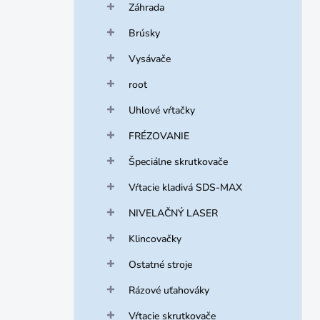
Záhrada
Brúsky
Vysávače
root
Uhlové vŕtačky
FRÉZOVANIE
Špeciálne skrutkovače
Vŕtacie kladivá SDS-MAX
NIVELAČNÝ LASER
Klincovačky
Ostatné stroje
Rázové uťahováky
Vŕtacie skrutkovače