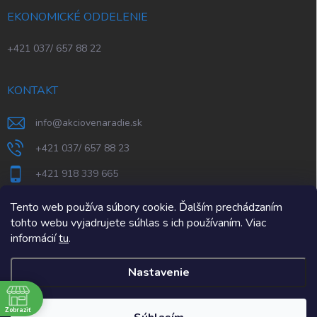
EKONOMICKÉ ODDELENIE
+421 037/ 657 88 22
KONTAKT
info
@
akciovenaradie.sk
+421 037/ 657 88 23
+421 918 339 665
STEPS Nitra
Tento web používa súbory cookie. Ďalším prechádzaním
tohto webu vyjadrujete súhlas s ich používaním. Viac
informácií
tu
.
Nastavenie
e
Zobraziť
Copyright 2026
AkcioveNaradie.sk
. Všetky práva vyhradené.