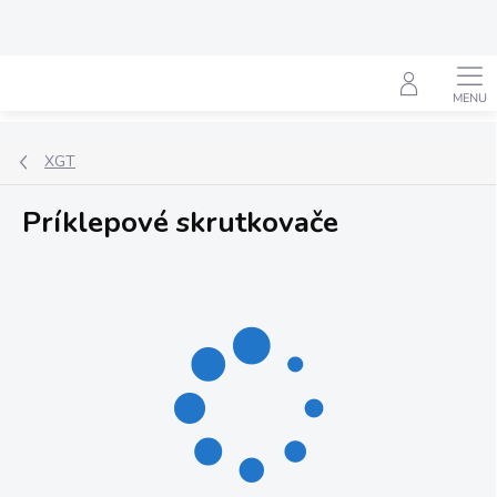
Prejsť
na
obsah
Hľadať
XGT
Príklepové skrutkovače