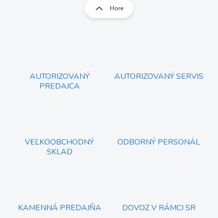
l
r
Hore
á
á
d
n
a
k
c
o
i
e
v
p
a
r
AUTORIZOVANÝ
AUTORIZOVANÝ SERVIS
n
v
PREDAJCA
i
k
e
y
v
ý
p
i
VEĽKOOBCHODNÝ
ODBORNÝ PERSONÁL
s
SKLAD
u
KAMENNÁ PREDAJŇA
DOVOZ V RÁMCI SR