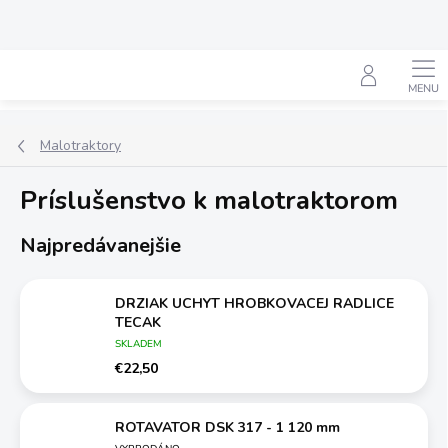
Prejsť
na
obsah
Hľadať
Malotraktory
Príslušenstvo k malotraktorom
Najpredávanejšie
DRZIAK UCHYT HROBKOVACEJ RADLICE
TECAK
SKLADEM
€22,50
ROTAVATOR DSK 317 - 1 120 mm