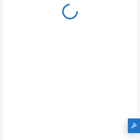
V 4493
ZADARMO
NA DOTAZ
OBRACAC SENA VARI OP-115 90CM