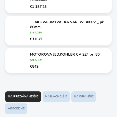
VYPRODÁNO
€1 157,25
TLAKOVA UMYVACKA VARI W 3000V _ pr.
80mm
SKLADEM
€316,80
MOTOROVA JED.KOHLER CV 224 pr. 80
SKLADEM
€849
R
a
NAJPREDÁVANEJŠIE
NAJLACNEJŠIE
NAJDRAHŠIE
d
e
ABECEDNE
n