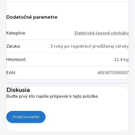
Dodatočné parametre
Kategória
:
Elektrické lanové zdviháky
Záruka
:
3 roky po registrácií predĺženej záruky
Hmotnosť
:
11.4 kg
EAN
:
4015671550507
Diskusia
Buďte prvý, kto napíše príspevok k tejto položke.
Pridať komentár