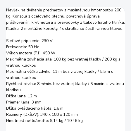
Navijak na dvíhanie predmetov s maximálnou hmotnosťou 200
kg. Konzola z oceľového plechu, povrchová úprava
práškovaním, kryt motora a prevodovky z tlakovo liateho hliníka.
Kladka, 2 montážne konzoly, 4x skrutka so šesťhrannou hlavou.
Sieťové pripojenie: 230 V
Frekvencia: 50 Hz
Výkon motora (P1): 450 W
Maximálna zdvíhacia sila: 100 kg bez vratnej kladky / 200 kg s
vratnou kladkou
Maximálna výška zdvihu: 11 m bez vratnej kladky / 5,5 m s
vratnou kladkou
Rýchlosť zdvihu: 8 m/min. bez vratnej kladky / 5 m/min. s vratnou
kladkou
Dĺžka lana: 12 m
Priemer lana: 3 mm
Dĺžka ovládacieho kábla: 1,6 m
Rozmery (DxŠxV): 340 x 180 x 120 mm
Hmotnosť netto/brutto: 9,14 kg / 10,48 kg