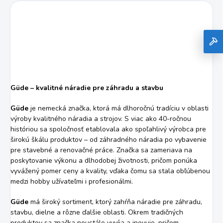
Güde – kvalitné náradie pre záhradu a stavbu
Güde
je nemecká značka, ktorá má dlhoročnú tradíciu v oblasti
výroby kvalitného náradia a strojov. S viac ako 40-ročnou
históriou sa spoločnosť etablovala ako spoľahlivý výrobca pre
širokú škálu produktov – od záhradného náradia po vybavenie
pre stavebné a renovačné práce. Značka sa zameriava na
poskytovanie výkonu a dlhodobej životnosti, pričom ponúka
vyvážený pomer ceny a kvality, vďaka čomu sa stala obľúbenou
medzi hobby užívateľmi i profesionálmi.
Güde
má široký sortiment, ktorý zahŕňa náradie pre záhradu,
stavbu, dielne a rôzne ďalšie oblasti. Okrem tradičných
produktov sa značka neustále vyvíja a inovuje, pričom