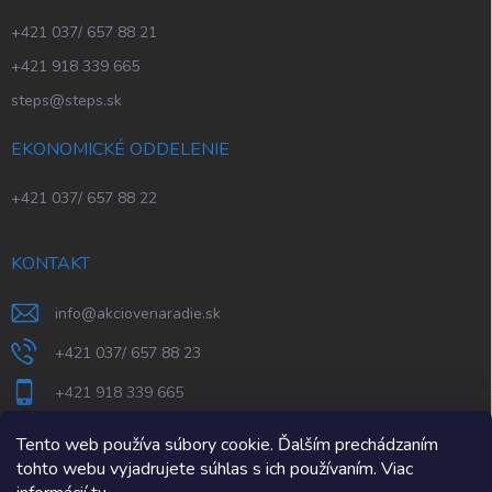
+421 037/ 657 88 21
+421 918 339 665
steps@steps.sk
EKONOMICKÉ ODDELENIE
+421 037/ 657 88 22
KONTAKT
info
@
akciovenaradie.sk
+421 037/ 657 88 23
+421 918 339 665
STEPS Nitra
Tento web používa súbory cookie. Ďalším prechádzaním
tohto webu vyjadrujete súhlas s ich používaním. Viac