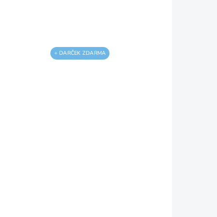
Do košíka
+ DARČEK ZDARMA
hák
Hydraulický zdvihák
8
Procraft PJ12 | PJ12
í,
+ 9 mm nôž odlamovací,
plastový
34,07 €
27,70 € bez DPH