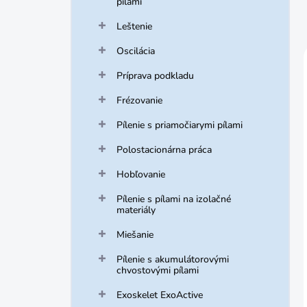
pílami
Leštenie
Oscilácia
Príprava podkladu
Frézovanie
Pílenie s priamočiarymi pílami
Polostacionárna práca
Hobľovanie
Pílenie s pílami na izolačné
materiály
Miešanie
Pílenie s akumulátorovými
chvostovými pílami
Exoskelet ExoActive