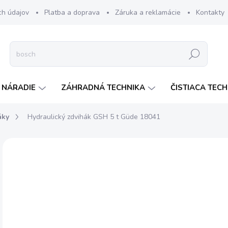
ch údajov
Platba a doprava
Záruka a reklamácie
Kontakty
Hľadať
 NÁRADIE
ZÁHRADNÁ TECHNIKA
ČISTIACA TEC
áky
Hydraulický zdvihák GSH 5 t Güde 18041
Neohodnotené
Podrobnosti hodnotenia
ZNAČKA:
GUDE
€
€16
Jedn
SK
cena
MOŽ
DOR