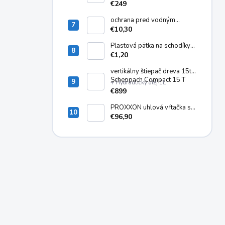
a pojazdom Riwall PRO RPM
€249
5135
ochrana pred vodným
kameňom KARCHER RM 110
€10,30
ASF 6.295-325.0
Plastová pätka na schodíky
ALVE EUROSTYL SP-4020
€1,20
vertikálny štiepač dreva 15t
Scheppach Compact 15 T
+ Hydraulický olej 1L
€899
PROXXON uhlová vŕtačka s
dlhým krkom LWB/E
€96,90