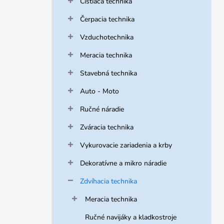
Čistiaca technika
e
l
Čerpacia technika
Vzduchotechnika
Meracia technika
Stavebná technika
Auto - Moto
Ručné náradie
Zváracia technika
Vykurovacie zariadenia a krby
Dekoratívne a mikro náradie
Zdvíhacia technika
Meracia technika
Ručné navijáky a kladkostroje