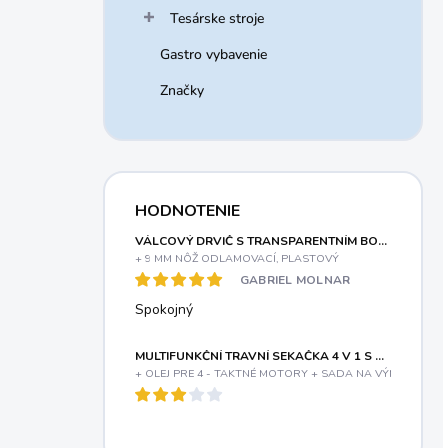
Tesárske stroje
Gastro vybavenie
Značky
HODNOTENIE
VÁLCOVÝ DRVIČ S TRANSPARENTNÍM BOXOM A ELEKTRICKÝM MOTOROM 3000 W RIWALL PRO RES 3044 B
+ 9 MM NÔŽ ODLAMOVACÍ, PLASTOVÝ
GABRIEL MOLNAR
Spokojný
MULTIFUNKČNÍ TRAVNÍ SEKAČKA 4 V 1 S BENZINOVÝM MOTOREM A VARIABILNÍM POJEZDEM RIWALL PRO RPM 5155 V PRO
+ OLEJ PRE 4 - TAKTNÉ MOTORY + SADA NA VÝMENU OLE