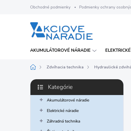
Prejsť
Obchodné podmienky
Podmienky ochrany osobný
na
obsah
AKUMULÁTOROVÉ NÁRADIE
ELEKTRICKÉ
Domov
Zdvíhacia technika
Hydraulické zdvih
B
Kategórie
o
Preskočiť
č
kategórie
n
Akumulátorové náradie
ý
Elektrické náradie
p
a
Záhradná technika
n