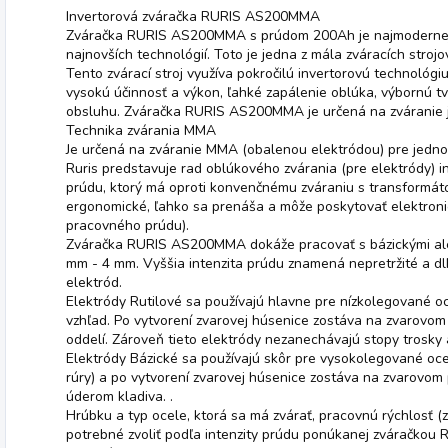
Invertorová zváračka RURIS AS200MMA
Zváračka RURIS AS200MMA s prúdom 200Ah je najmodernejšie
najnovších technológií. Toto je jedna z mála zváracích strojov
Tento zvárací stroj využíva pokročilú invertorovú technológi
vysokú účinnosť a výkon, ľahké zapálenie oblúka, výbornú 
obsluhu. Zváračka RURIS AS200MMA je určená na zváranie
Technika zvárania MMA
Je určená na zváranie MMA (obalenou elektródou) pre jedno
Ruris predstavuje rad oblúkového zvárania (pre elektródy) 
prúdu, ktorý má oproti konvenčnému zváraniu s transformáto
ergonomické, ľahko sa prenáša a môže poskytovať elektronick
pracovného prúdu).
Zváračka RURIS AS200MMA dokáže pracovať s bázickými aleb
mm - 4 mm. Vyššia intenzita prúdu znamená nepretržité a dlhš
elektród.
Elektródy Rutilové sa používajú hlavne pre nízkolegované oc
vzhľad. Po vytvorení zvarovej húsenice zostáva na zvarovom
oddelí. Zároveň tieto elektródy nezanechávajú stopy trosky 
Elektródy Bázické sa používajú skôr pre vysokolegované ocel
rúry) a po vytvorení zvarovej húsenice zostáva na zvarovom 
úderom kladiva. .
Hrúbku a typ ocele, ktorá sa má zvárať, pracovnú rýchlosť (z
potrebné zvoliť podľa intenzity prúdu ponúkanej zváračkou R