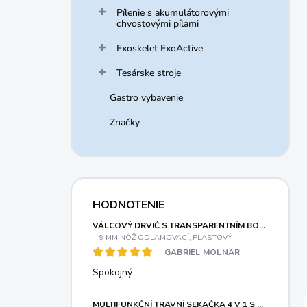
Pílenie s akumulátorovými
chvostovými pílami
Exoskelet ExoActive
Tesárske stroje
Gastro vybavenie
Značky
HODNOTENIE
VÁLCOVÝ DRVIČ S TRANSPARENTNÍM BOXOM A ELEKTRICKÝM MOTOROM 3000 W RIWALL PRO RES 3044 B
+ 9 MM NÔŽ ODLAMOVACÍ, PLASTOVÝ
GABRIEL MOLNAR
Spokojný
MULTIFUNKČNÍ TRAVNÍ SEKAČKA 4 V 1 S BENZINOVÝM MOTOREM A VARIABILNÍM POJEZDEM RIWALL PRO RPM 5155 V PRO