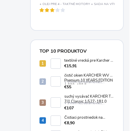
+ OLEJ PRE 4 - TAKTNÉ MOTORY + SADA NA VÝMENU OLE
TOP 10 PRODUKTOV
textilné vrecká pre Karcher T
7/1, T 8/1, T 11/1 (10ks)
€15,91
6.904-084.0
čistič okien KÄRCHER WV 2
Premium 10 YEARS EDITION
+ 9 mm nôž odlamovací,
1.633-426.0
plastový
€55
suchý vysávač KARCHER T
7/1 Classic 1.527-181.0
+ 9 mm nôž odlamovací,
plastový
€107
Čistiaci prostriedok na
čistenie kobercov a čalúnenia
€8,90
KARCHER RM 519 (1 Liter)