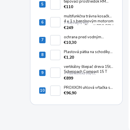
6.295-771.0
tepovací prostriedok RM
760 - 10 kg 6.294-844.0
€110
multifunkčna trávna kosačka
4 v 1 s benzínovým motorom
+ Náhradný nôž
a pojazdom Riwall PRO RPM
€249
5135
ochrana pred vodným
kameňom KARCHER RM 110
€10,30
ASF 6.295-325.0
Plastová pätka na schodíky
ALVE EUROSTYL SP-4020
€1,20
vertikálny štiepač dreva 15t
Scheppach Compact 15 T
+ Hydraulický olej 1L
€899
PROXXON uhlová vŕtačka s
dlhým krkom LWB/E
€96,90