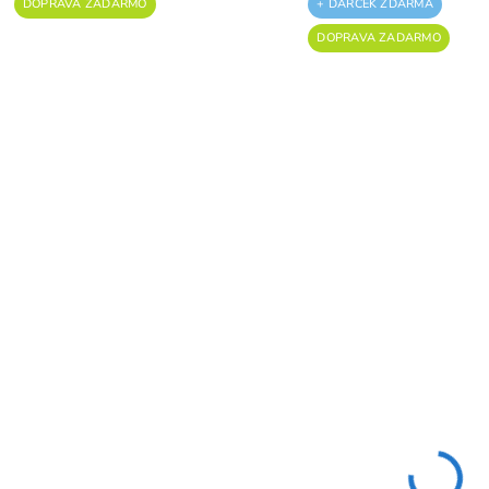
DOPRAVA ZADARMO
+ DARČEK ZDARMA
JA
DOPRAVA ZADARMO
Invertorová zváračka
Univerzálna zvár
RURIS AS250MMA
Uni-Mig 165 SY
Güde 20077
+ 9 mm nôž odlamovac
252,00 €
SKLADOM
plastový
204,88 € bez DPH
323,10 €
S
262,68 € bez DPH
Do košíka
Do košíka