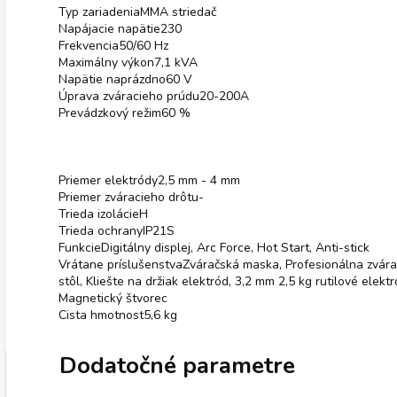
Typ zariadeniaMMA striedač
Napájacie napätie230
Frekvencia50/60 Hz
Maximálny výkon7,1 kVA
Napätie naprázdno60 V
Úprava zváracieho prúdu20-200A
Prevádzkový režim60 %
Priemer elektródy2,5 mm - 4 mm
Priemer zváracieho drôtu-
Trieda izolácieH
Trieda ochranyIP21S
FunkcieDigitálny displej, Arc Force, Hot Start, Anti-stick
Vrátane príslušenstvaZváračská maska, Profesionálna zvárac
stôl, Kliešte na držiak elektród, 3,2 mm 2,5 kg rutilové elek
Magnetický štvorec
Cista hmotnost5,6 kg
Dodatočné parametre