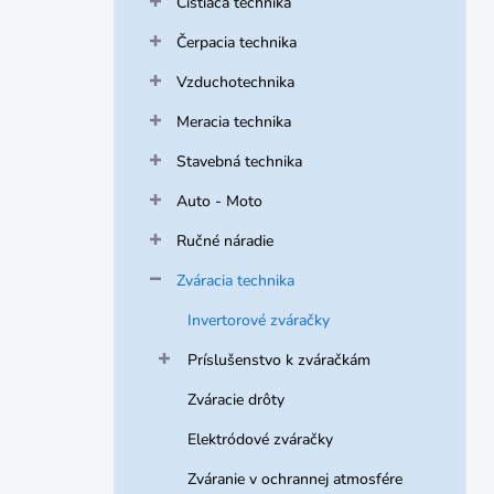
Čistiaca technika
e
l
Čerpacia technika
Vzduchotechnika
Meracia technika
Stavebná technika
Auto - Moto
Ručné náradie
Zváracia technika
Invertorové zváračky
Príslušenstvo k zváračkám
Zváracie drôty
Elektródové zváračky
Zváranie v ochrannej atmosfére