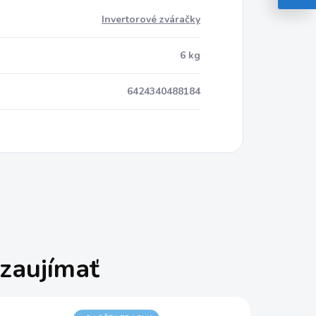
Invertorové zváračky
6 kg
6424340488184
zaujímať