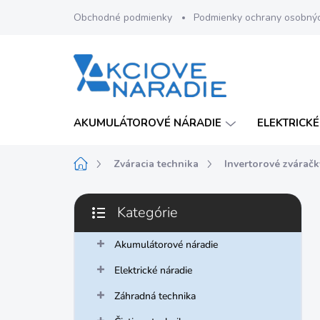
Prejsť
Obchodné podmienky
Podmienky ochrany osobný
na
obsah
AKUMULÁTOROVÉ NÁRADIE
ELEKTRICKÉ
Domov
Zváracia technika
Invertorové zváračk
B
Kategórie
o
Preskočiť
č
kategórie
n
Akumulátorové náradie
ý
Elektrické náradie
p
a
Záhradná technika
n