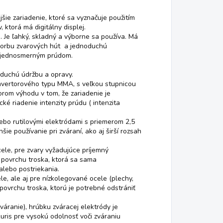
 zariadenie, ktoré sa vyznačuje použitím
, ktorá má digitálny displej.
u. Je ľahký, skladný a výborne sa používa. Má
tvorbu zvarových hút a jednoduchú
 jednosmerným prúdom.
duchú údržbu a opravy.
invertorového typu MMA, s veľkou stupnicou
rom výhodu v tom, že zariadenie je
é riadenie intenzity prúdu ( intenzita
o rutilovými elektródami s priemerom 2,5
ie používanie pri zváraní, ako aj širší rozsah
ele, pre zvary vyžadujúce príjemný
 povrchu troska, ktorá sa sama
alebo postriekania.
e, ale aj pre nízkolegované ocele (plechy,
povrchu troska, ktorú je potrebné odstrániť
váranie), hrúbku zváracej elektródy je
uris pre vysokú odolnosť voči zváraniu