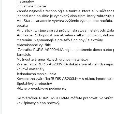
materiálov.
Inovatívne funkcie
Zahŕňa najnovšie technológie a funkcie, ktoré sú v súčasnost
jednoduché použitie je vybavený displejom, ktorý zobrazuje
Hot Start : zariadenie vytvára zvýšenie výstupného napätia,
oblúka.
Anti Stick : znižuje zvárací prúd pri skratovaní elektródy. Za
Arc Force : Schopnosť zvárať veľmi krátkym oblúkom, dokonc
materiálu. Najvhodnejšie pre ťažké polohy / elektródy.
Viacnásobné využitie
Zváračka RURIS AS200MMA nájde uplatnenie doma alebo pr
farmách.
Možnosť zvárania rôznych druhov materiálov
Zvárací stroj RURIS AS200MMA dokáže zvárať nehrdzavejúcu 
kovové materiály.
Jednoduchá manipulácia
Kompaktná zváračka RURIS AS200MMA s nízkou hmotnosťou le
Spoľahlivý a robustný
Rôzne prevádzkové podmienky
So zváračkou RURIS AS200MMA môžete pracovať vo vnútri aj 
kov špinavý alebo hrdzavý.