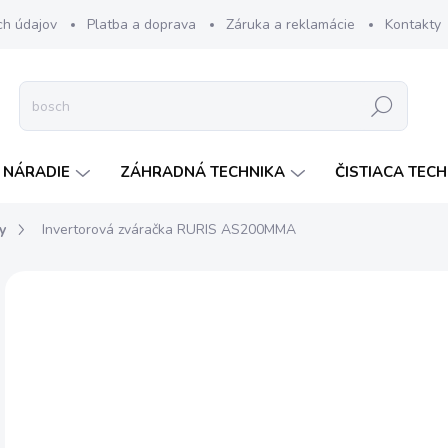
ch údajov
Platba a doprava
Záruka a reklamácie
Kontakty
Hľadať
 NÁRADIE
ZÁHRADNÁ TECHNIKA
ČISTIACA TEC
y
Invertorová zváračka RURIS AS200MMA
Neohodnotené
Podrobnosti hodnotenia
ZNAČKA:
RURIS
€
ZADARMO
€17
Jedn
SK
cena
MOŽ
DOR