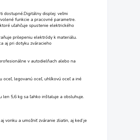
i dostupné.Digitálny displej: veľmi
 zvolené funkcie a pracovné parametre.
 ktoré uľahčuje spustenie elektrického
braňuje prilepeniu elektródy k materiálu.
a aj pri dotyku zváracieho
ofesionálne v autodielňach alebo na
oceľ, legovanú oceľ, uhlíkovú oceľ a iné
n 5,6 kg sa ľahko inštaluje a obsluhuje.
vonku a umožniť zváranie zliatin, aj keď je