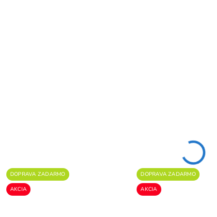
LASEROVÝ MERAČ
Laserový merač
VZDIALENOSTÍ Bosch
vzdialeností Bos
GLM 100-25 C
GLM 50-27 C
Professional-
334,80 €
250,80 €
0601072T00
249,50 €
187,10 €
SKLADOM
S
202,85 € bez DPH
152,11 € bez DPH
Do košíka
Do košíka
DOPRAVA ZADARMO
DOPRAVA ZADARMO
AKCIA
AKCIA