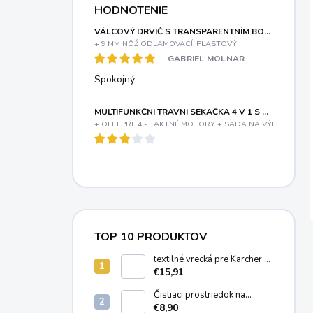
HODNOTENIE
VÁLCOVÝ DRVIČ S TRANSPARENTNÍM BOXOM A ELEKTRICKÝM MOTOROM 3000 W RIWALL PRO RES 3044 B
+ 9 MM NÔŽ ODLAMOVACÍ, PLASTOVÝ
GABRIEL MOLNAR
Spokojný
MULTIFUNKČNÍ TRAVNÍ SEKAČKA 4 V 1 S BENZINOVÝM MOTOREM A VARIABILNÍM POJEZDEM RIWALL PRO RPM 5155 V PRO
+ OLEJ PRE 4 - TAKTNÉ MOTORY + SADA NA VÝMENU OLE
TOP 10 PRODUKTOV
textilné vrecká pre Karcher T
7/1, T 8/1, T 11/1 (10ks)
€15,91
6.904-084.0
Čistiaci prostriedok na
čistenie kobercov a čalúnenia
€8,90