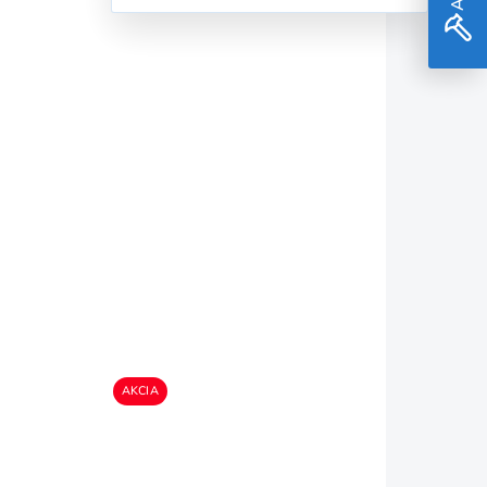
Laserový merač
ch
vzdialeností Bosch
GLM 40 -
0601072900
118,80 €
88,39 €
KLADOM
NA DOTAZ
71,86 € bez DPH
Do košíka
AKCIA