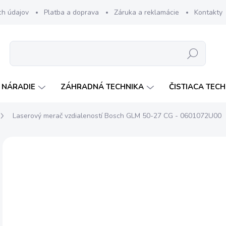
ch údajov
Platba a doprava
Záruka a reklamácie
Kontakty
Hľadať
 NÁRADIE
ZÁHRADNÁ TECHNIKA
ČISTIACA TEC
Laserový merač vzdialeností Bosch GLM 50-27 CG - 0601072U00
Neohodnotené
Podrobnosti hodnotenia
ZNAČKA:
BOSC
AKCIA
€
€18
Jedn
SK
cena