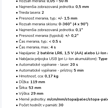
• Rozsah merania:
0,05 – 50 m
• Najmenšia zobrazovaná jednotka:
0,5 mm
• Trieda lasera:
2
• Presnosť merania, typ.:
+/- 1,5 mm
• Rozsah merania sklonu:
0-360° (4 x 90°)
• Najmenšia zobrazovaná jednotka:
0,1°
• Presnosť merania (typická):
+/- 0,2°
• Čas merania, typ.:
< 0.5 s
• Čas merania, max.:
4 s
• Napájanie:
2 batérie LR6, 1,5 V (AA) alebo Li-Io
• Nabíjacia prípojka USB (pri Li-Ion akumulátore):
Type
• Automatické vypínanie - laser:
20 s
• Automatické vypínanie - prístroj:
5 min
• Hmotnosť, cca:
0,17 kg
• Dĺžka:
119 mm
• Šírka:
53 mm
• Výška:
29 mm
• Merné jednotky:
m/cm/mm/stopa/palec/stopa-pal
• Počet hodnôt v pamäti:
30