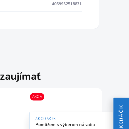
4059952518831
zaujímať
AKCIA
AKCIJÁČIK
AKCIJÁČIK
Pomôžem s výberom náradia