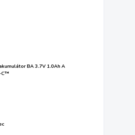
n akumulátor BA 3.7V 1.0Ah A
-C™
ec