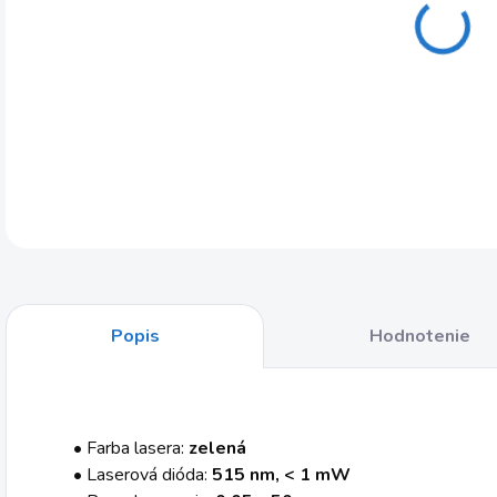
MOŽ
DOR
DETA
Popis
Hodnotenie
• Farba lasera:
zelená
• Laserová dióda:
515 nm, < 1 mW