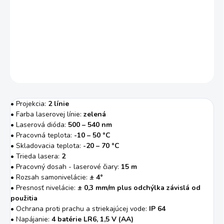
−
+
Pridať do košíka
DETAILNÉ INFORMÁCIE
OPÝTAŤ SA
STRÁŽIŤ
• Projekcia:
2 línie
• Farba laserovej línie:
zelená
• Laserová dióda:
500 – 540 nm
• Pracovná teplota:
-10 – 50 °C
• Skladovacia teplota:
-20 – 70 °C
• Trieda lasera:
2
• Pracovný dosah - laserové čiary:
15 m
• Rozsah samonivelácie:
± 4°
• Presnosť nivelácie:
± 0,3 mm/m plus odchýlka závislá od
použitia
• Ochrana proti prachu a striekajúcej vode:
IP 64
• Napájanie:
4 batérie LR6, 1,5 V (AA)