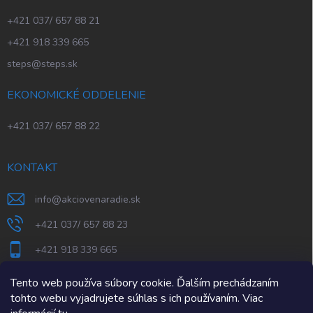
+421 037/ 657 88 21
+421 918 339 665
steps@steps.sk
EKONOMICKÉ ODDELENIE
+421 037/ 657 88 22
KONTAKT
info
@
akciovenaradie.sk
+421 037/ 657 88 23
+421 918 339 665
STEPS Nitra
Tento web používa súbory cookie. Ďalším prechádzaním
tohto webu vyjadrujete súhlas s ich používaním. Viac