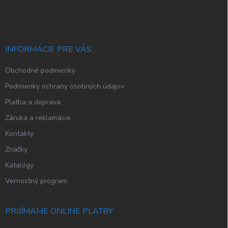
á
p
ä
t
i
INFORMÁCIE PRE VÁS
e
Obchodné podmienky
Podmienky ochrany osobných údajov
Platba a doprava
Záruka a reklamácie
Kontakty
Značky
Katalógy
Vernostný program
PRIJÍMAME ONLINE PLATBY