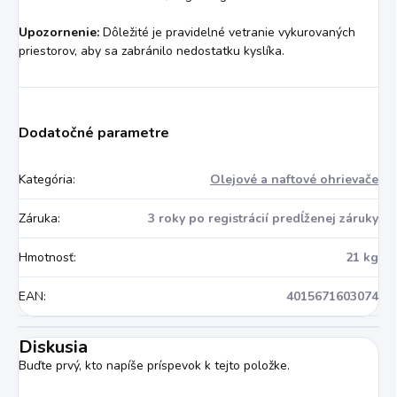
Upozornenie:
Dôležité je pravidelné vetranie vykurovaných
priestorov, aby sa zabránilo nedostatku kyslíka.
Dodatočné parametre
Kategória
:
Olejové a naftové ohrievače
Záruka
:
3 roky po registrácií predĺženej záruky
Hmotnosť
:
21 kg
EAN
:
4015671603074
Diskusia
Buďte prvý, kto napíše príspevok k tejto položke.