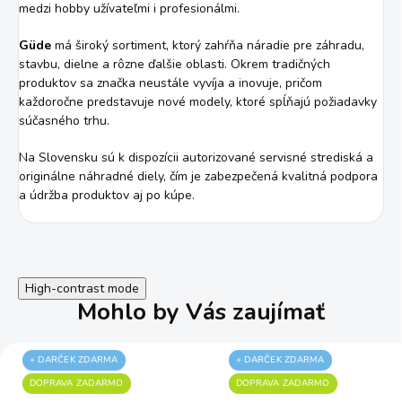
medzi hobby užívateľmi i profesionálmi.
Güde
má široký sortiment, ktorý zahŕňa náradie pre záhradu,
stavbu, dielne a rôzne ďalšie oblasti. Okrem tradičných
produktov sa značka neustále vyvíja a inovuje, pričom
každoročne predstavuje nové modely, ktoré spĺňajú požiadavky
súčasného trhu.
Na Slovensku sú k dispozícii autorizované servisné strediská a
originálne náhradné diely, čím je zabezpečená kvalitná podpora
a údržba produktov aj po kúpe.
High-contrast mode
Mohlo by Vás zaujímať
+ DARČEK ZDARMA
+ DARČEK ZDARMA
DOPRAVA ZADARMO
DOPRAVA ZADARMO