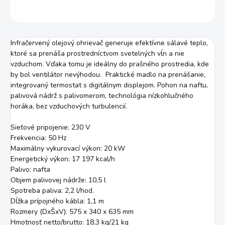
OPÝTAŤ SA
STRÁŽIŤ
Infračervený olejový ohrievač generuje efektívne sálavé teplo,
ktoré sa prenáša prostredníctvom svetelných vĺn a nie
vzduchom. Vďaka tomu je ideálny do prašného prostredia, kde
by bol ventilátor nevýhodou. Praktické madlo na prenášanie,
integrovaný termostat s digitálnym displejom. Pohon na naftu,
palivová nádrž s palivomerom, technológia nízkohlučného
horáka, bez vzduchových turbulencií.
Sieťové pripojenie: 230 V
Frekvencia: 50 Hz
Maximálny vykurovací výkon: 20 kW
Energetický výkon: 17 197 kcal/h
Palivo: nafta
Objem palivovej nádrže: 10,5 l
Spotreba paliva: 2,2 l/hod.
Dĺžka prípojného kábla: 1,1 m
Rozmery (DxŠxV): 575 x 340 x 635 mm
Hmotnosť netto/brutto: 18,3 kg/21 kg