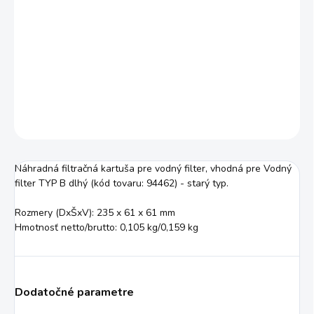
−
+
Pridať do košíka
Náhradná filtračná kartuša pre vodný filter, vhodná pre Vodný
filter TYP B dlhý (kód tovaru: 94462) - starý typ.
DETAILNÉ INFORMÁCIE
OPÝTAŤ SA
STRÁŽIŤ
Náhradná filtračná kartuša pre vodný filter, vhodná pre Vodný
filter TYP B dlhý (kód tovaru: 94462) - starý typ.
Rozmery (DxŠxV): 235 x 61 x 61 mm
Hmotnosť netto/brutto: 0,105 kg/0,159 kg
Dodatočné parametre