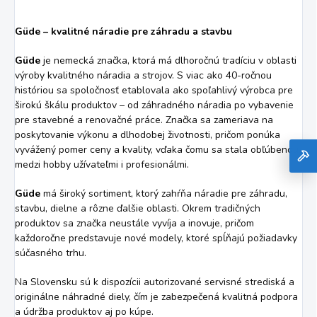
Güde – kvalitné náradie pre záhradu a stavbu
Güde
je nemecká značka, ktorá má dlhoročnú tradíciu v oblasti
výroby kvalitného náradia a strojov. S viac ako 40-ročnou
históriou sa spoločnosť etablovala ako spoľahlivý výrobca pre
širokú škálu produktov – od záhradného náradia po vybavenie
pre stavebné a renovačné práce. Značka sa zameriava na
poskytovanie výkonu a dlhodobej životnosti, pričom ponúka
vyvážený pomer ceny a kvality, vďaka čomu sa stala obľúbenou
medzi hobby užívateľmi i profesionálmi.
Güde
má široký sortiment, ktorý zahŕňa náradie pre záhradu,
stavbu, dielne a rôzne ďalšie oblasti. Okrem tradičných
produktov sa značka neustále vyvíja a inovuje, pričom
každoročne predstavuje nové modely, ktoré spĺňajú požiadavky
súčasného trhu.
Na Slovensku sú k dispozícii autorizované servisné strediská a
originálne náhradné diely, čím je zabezpečená kvalitná podpora
a údržba produktov aj po kúpe.