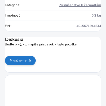
Kategória
:
Príslušenstvo k čerpadlám
Hmotnosť
:
0.2 kg
EAN
:
4015671944634
Diskusia
Buďte prvý, kto napíše príspevok k tejto položke.
Pridať komentár