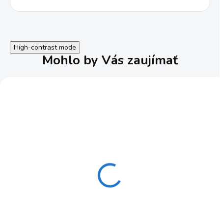
High-contrast mode
Mohlo by Vás zaujímať
Náhradná filtračná
Rýchlospojka pre
kartuša TYP B dlhá
vodné čerpadlo 1"
Güde 94471
Güde 94556
5,85 €
7,20 €
SKLADOM
VYPREDANÉ
4,76 € bez DPH
5,85 € bez DPH