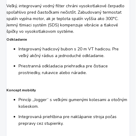
Veľký, integrovaný vodný filter chráni vysokotlakové čerpadlo
spoľahlivo pred čiastočkami nečistôt. Zabudovaný termostat
spalín vypína motor, ak je teplota spalín vyššia ako 300°C.
Jemný tlmiaci systém (SDS) kompenzuje vibrácie a tlakové
špičky vo vysokotlakovom systéme.
Odkladanie
Integrovaný hadicový bubon s 20 m VT hadicou. Pre
veľký akčný rádius a jednoduché odkladanie.
Priestranná odkladacia priehradka pre čistiace
prostriedky, rukavice alebo náradie.
Koncept mobility
Princíp „Jogger“ s veľkými gumenými kolesami a otočným
kolieskom.
Integrovaná priehlbina pre naklápanie stroja počas
prepravy cez stupienky.