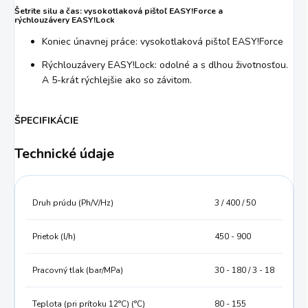
Šetrite silu a čas: vysokotlaková pištoľ
EASY!Force
a
rýchlouzávery
EASY!Lock
Koniec únavnej práce: vysokotlaková pištoľ
EASY!Force
Rýchlouzávery
EASY!Lock
: odolné a s dlhou životnosťou.
A 5-krát rýchlejšie ako so závitom.
ŠPECIFIKÁCIE
Technické údaje
Druh prúdu (Ph/V/
Hz
)
3 / 400 / 50
Prietok (l/h)
450 - 900
Pracovný tlak (bar/MPa)
30 - 180 / 3 - 18
Teplota (pri prítoku 12°C) (°C)
80 - 155