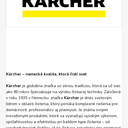
Kärcher – nemecká kvalita, ktorá čistí svet
Kärcher
je globálna značka so silnou tradíciou, ktorá sa už viac
ako 80 rokov špecializuje na výrobu čistiacej techniky. Založená
v roku 1935 v Nemecku, značka
Kärcher
je dnes svetovým
lídrom v oblasti čistenia, ktorý ponúka komplexné riešenia pre
domácnosti, profesionálov aj priemysel. Je známa svojimi
inovatívnymi produktmi, ktoré sa vyznačujú vysokým výkonom,
spoľahlivosťou a efektivitou pri každom type čistenia – od
vysokotlakových čističov až po čistiace zariadenia pre priemysel.