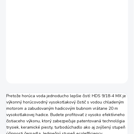
Jednotková
SKLADOM U DODÁVATEĽA (1-10 PRAC. DNÍ)
cena:
MOŽNOSTI
DORUČENIA
−
+
Pridať do košíka
20 l chémie RM 608 GRÁTIS + dovoz a zaškolenie
DETAILNÉ INFORMÁCIE
OPÝTAŤ SA
STRÁŽIŤ
Pretože horúca voda jednoducho lepšie čistí: HDS 9/18-4 MX je
výkonný horúcovodný vysokotlakový čistič s vodou chladeným
motorom a zabudovaným hadicovým bubnom vrátane 20 m
vysokotlakovej hadice. Budete profitovať z vysoko efektívneho
čistiaceho výkonu, ktorý zabezpečuje patentovaná technológia
trysiek, keramické piesty, turbodúchadlo ako aj zvýšený stupeň
účinnosti čerpadla. Jedinečný stupeň
eco!efficiency
,