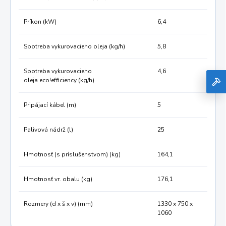
Príkon (kW)
6,4
Spotreba vykurovacieho oleja (kg/h)
5,8
Spotreba vykurovacieho
4,6
oleja
eco!efficiency
(kg/h)
Pripájací kábel (m)
5
Palivová nádrž (l)
25
Hmotnosť (s príslušenstvom) (kg)
164,1
Hmotnosť vr. obalu (kg)
176,1
Rozmery (d x š x v) (mm)
1330 x 750 x
1060