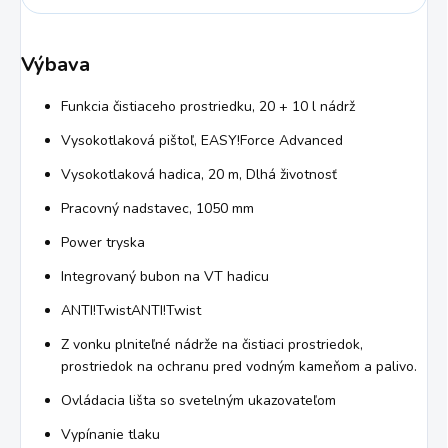
Výbava
Funkcia čistiaceho prostriedku, 20 + 10 l nádrž
Vysokotlaková pištoľ,
EASY!Force
Advanced
Vysokotlaková hadica, 20 m, Dlhá životnosť
Pracovný nadstavec, 1050 mm
Power tryska
Integrovaný bubon na VT hadicu
ANTI!TwistANTI!Twist
Z vonku plniteľné nádrže na čistiaci prostriedok,
prostriedok na ochranu pred vodným kameňom a palivo.
Ovládacia lišta so svetelným ukazovateľom
Vypínanie tlaku