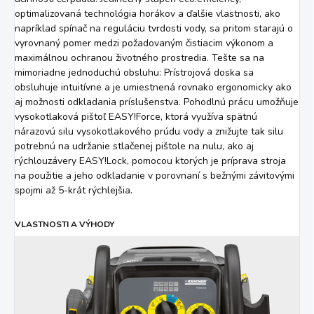
optimalizovaná technológia horákov a ďalšie vlastnosti, ako
napríklad spínač na reguláciu tvrdosti vody, sa pritom starajú o
vyrovnaný pomer medzi požadovaným čistiacim výkonom a
maximálnou ochranou životného prostredia. Tešte sa na
mimoriadne jednoduchú obsluhu: Prístrojová doska sa
obsluhuje intuitívne a je umiestnená rovnako ergonomicky ako
aj možnosti odkladania príslušenstva. Pohodlnú prácu umožňuje
vysokotlaková pištoľ
EASY!Force
, ktorá využíva spätnú
nárazovú silu vysokotlakového prúdu vody a znižujte tak silu
potrebnú na udržanie stlačenej pištole na nulu, ako aj
rýchlouzávery
EASY!Lock
, pomocou ktorých je príprava stroja
na použitie a jeho odkladanie v porovnaní s bežnými závitovými
spojmi až 5-krát rýchlejšia.
VLASTNOSTI A VÝHODY