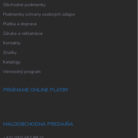
p
Obchodné podmienky
i
s
Podmienky ochrany osobných údajov
u
Platba a doprava
Záruka a reklamácie
Kontakty
Značky
Katalógy
Vernostný program
PRIJÍMAME ONLINE PLATBY
MALOOBCHODNA PREDAJŇA
+421 037/ 657 88 21