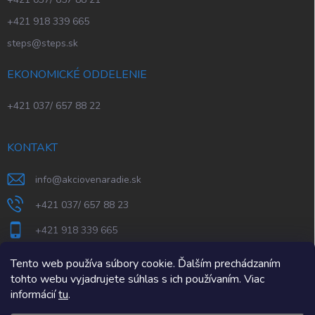
+421 918 339 665
steps@steps.sk
EKONOMICKÉ ODDELENIE
+421 037/ 657 88 22
KONTAKT
info
@
akciovenaradie.sk
+421 037/ 657 88 23
+421 918 339 665
STEPS Nitra
Tento web používa súbory cookie. Ďalším prechádzaním
tohto webu vyjadrujete súhlas s ich používaním. Viac
informácií
tu
.