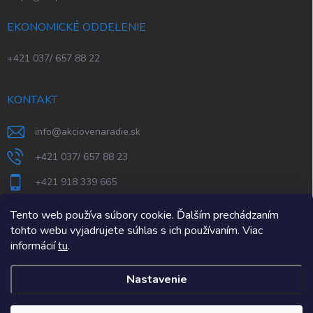
EKONOMICKÉ ODDELENIE
+421 037/ 657 88 22
KONTAKT
info
@
akciovenaradie.sk
+421 037/ 657 88 23
+421 918 339 665
STEPS Nitra
Tento web používa súbory cookie. Ďalším prechádzaním
tohto webu vyjadrujete súhlas s ich používaním. Viac
informácií
tu
.
Nastavenie