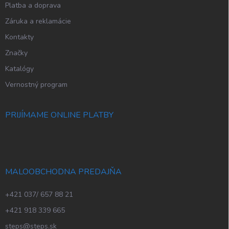
p
Platba a doprava
i
Záruka a reklamácie
s
u
Kontakty
Značky
Katalógy
Vernostný program
PRIJÍMAME ONLINE PLATBY
MALOOBCHODNA PREDAJŇA
+421 037/ 657 88 21
+421 918 339 665
steps@steps.sk