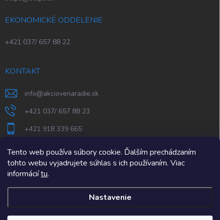
EKONOMICKÉ ODDELENIE
+421 037/ 657 88 22
KONTAKT
info
@
akciovenaradie.sk
+421 037/ 657 88 23
+421 918 339 665
STEPS Nitra
Tento web používa súbory cookie. Ďalším prechádzaním
tohto webu vyjadrujete súhlas s ich používaním. Viac
informácií
tu
.
Nastavenie