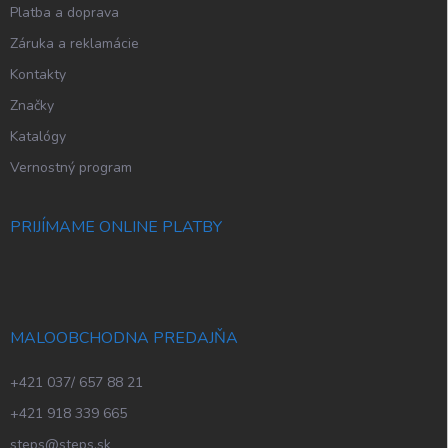
p
Platba a doprava
i
Záruka a reklamácie
s
u
Kontakty
Značky
Katalógy
Vernostný program
PRIJÍMAME ONLINE PLATBY
MALOOBCHODNA PREDAJŇA
+421 037/ 657 88 21
+421 918 339 665
steps@steps.sk