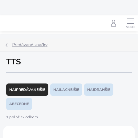
Prejsť
na
obsah
Hľadať
Predávané značky
TTS
R
a
NAJPREDÁVANEJŠIE
NAJLACNEJŠIE
NAJDRAHŠIE
d
e
ABECEDNE
n
i
1
položiek celkom
e
V
p
ý
r
AKCIA