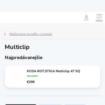
Prejsť
na
obsah
Hľadať
Mulčovacie kosačky s pojazd.
Multiclip
Najpredávanejšie
KOSA ROT.STIGA Multiclip 47 SQ
SKLADEM
€399
R