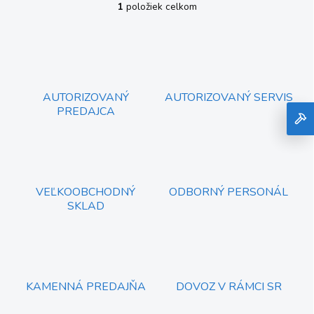
1
položiek celkom
O
v
l
á
d
a
c
AUTORIZOVANÝ
AUTORIZOVANÝ SERVIS
i
PREDAJCA
e
p
r
v
k
y
VEĽKOOBCHODNÝ
ODBORNÝ PERSONÁL
v
SKLAD
ý
p
i
s
u
KAMENNÁ PREDAJŇA
DOVOZ V RÁMCI SR