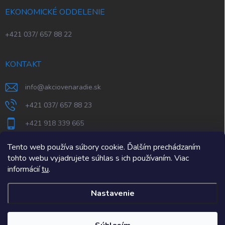
EKONOMICKÉ ODDELENIE
+421 037/ 657 88 22
KONTAKT
info
@
akciovenaradie.sk
+421 037/ 657 88 23
+421 918 339 665
STEPS Nitra
Tento web používa súbory cookie. Ďalším prechádzaním
tohto webu vyjadrujete súhlas s ich používaním. Viac
informácií
tu
.
Nastavenie
Copyright 2026
AkcioveNaradie.sk
. Všetky práva vyhradené.