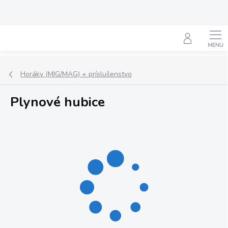
Prejsť
na
obsah
Hľadať
Horáky (MIG/MAG) + príslušenstvo
Plynové hubice