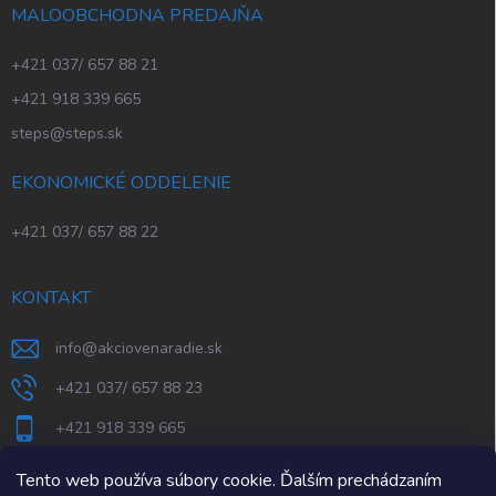
MALOOBCHODNA PREDAJŇA
+421 037/ 657 88 21
+421 918 339 665
steps@steps.sk
EKONOMICKÉ ODDELENIE
+421 037/ 657 88 22
KONTAKT
info
@
akciovenaradie.sk
+421 037/ 657 88 23
+421 918 339 665
STEPS Nitra
Tento web používa súbory cookie. Ďalším prechádzaním