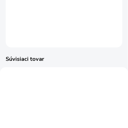
−
+
Pridať do košíka
DETAILNÉ INFORMÁCIE
OPÝTAŤ SA
STRÁŽIŤ
Súvisiaci tovar
AKCIA
DARČEK !!!
1.676-105.0
1.324-707.0
ZADARMO
ZADARM
SKLADOM U DODÁVATEĽA (1-10
SKLADOM
PRAC. DNÍ)
vysokotlakový čistič
vysokotlakový čistič