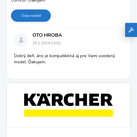
Control? Dakujem
d
i
s
Odpovedať
k
u
s
OTO HROBA
i
30.1.2024 16:50
í
Dobrý deň, áno je kompatibilná aj pre Vami uvedený
model. Ďakujem,