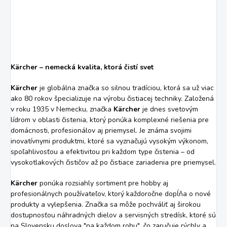
Kärcher – nemecká kvalita, ktorá čistí svet
Kärcher
je globálna značka so silnou tradíciou, ktorá sa už viac
ako 80 rokov špecializuje na výrobu čistiacej techniky. Založená
v roku 1935 v Nemecku, značka
Kärcher
je dnes svetovým
lídrom v oblasti čistenia, ktorý ponúka komplexné riešenia pre
domácnosti, profesionálov aj priemysel. Je známa svojimi
inovatívnymi produktmi, ktoré sa vyznačujú vysokým výkonom,
spoľahlivosťou a efektivitou pri každom type čistenia – od
vysokotlakových čističov až po čistiace zariadenia pre priemysel.
Kärcher
ponúka rozsiahly sortiment pre hobby aj
profesionálnych používateľov, ktorý každoročne dopĺňa o nové
produkty a vylepšenia. Značka sa môže pochváliť aj širokou
dostupnosťou náhradných dielov a servisných stredísk, ktoré sú
na Slovensku doslova "na každom rohu", čo zaručuje rýchly a