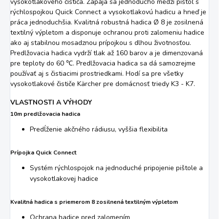
vysokotlakového čističa. Zapája sa jednoducho medzi pištoľ s
rýchlospojkou Quick Connect a vysokotlakovú hadicu a hneď je
práca jednoduchšia. Kvalitná robustná hadica Ø 8 je zosilnená
textilný výpletom a disponuje ochranou proti zalomeniu hadice
ako aj stabilnou mosadznou prípojkou s dlhou životnosťou.
Predlžovacia hadica vydrží tlak až 160 barov a je dimenzovaná
pre teploty do 60 ℃. Predlžovacia hadica sa dá samozrejme
používať aj s čistiacimi prostriedkami. Hodí sa pre všetky
vysokotlakové čističe Kärcher pre domácnosť triedy K3 - K7.
VLASTNOSTI A VÝHODY
10m predlžovacia hadica
Predĺženie akčného rádiusu, vyššia flexibilita
Prípojka Quick Connect
Systém rýchlospojok na jednoduché pripojenie pištole a
vysokotlakovej hadice
Kvalitná hadica s priemerom 8 zosilnená textilným výpletom
Ochrana hadice pred zalomením