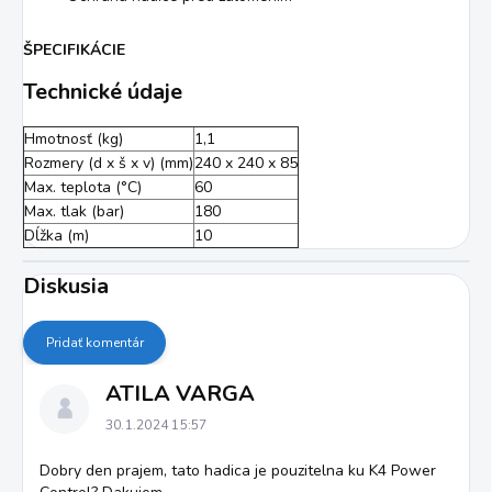
ŠPECIFIKÁCIE
Technické údaje
Hmotnosť (kg)
1,1
Rozmery (d x š x v) (mm)
240 x 240 x 85
Max. teplota (°C)
60
Max. tlak (bar)
180
Dĺžka (m)
10
Diskusia
Pridať komentár
V
ATILA VARGA
ý
p
30.1.2024 15:57
i
Dobry den prajem, tato hadica je pouzitelna ku K4 Power
s