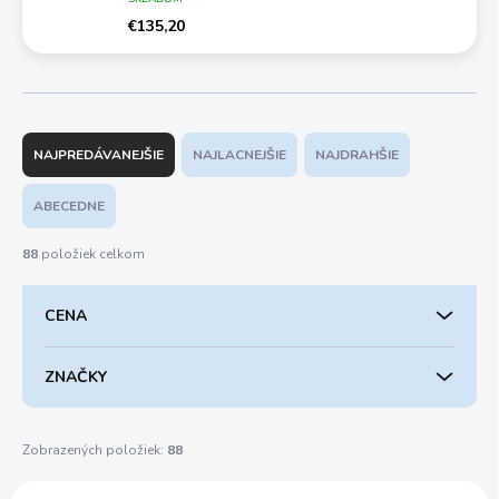
€135,20
R
a
NAJPREDÁVANEJŠIE
NAJLACNEJŠIE
NAJDRAHŠIE
d
e
ABECEDNE
n
i
88
položiek celkom
e
p
CENA
r
o
d
ZNAČKY
u
k
t
Zobrazených položiek:
88
o
V
v