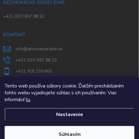
EKONOMICKÉ ODDELENIE
+421 037/ 657 88 22
KONTAKT
info
@
akciovenaradie.sk
+421 037/ 657 88 23
+421 918 339 665
STEPS Nitra
Tento web používa súbory cookie. Ďalším prechádzaním
tohto webu vyjadrujete súhlas s ich používaním. Viac
informácií
tu
.
Nastavenie
Copyright 2026
AkcioveNaradie.sk
. Všetky práva vyhradené.
Súhlasím