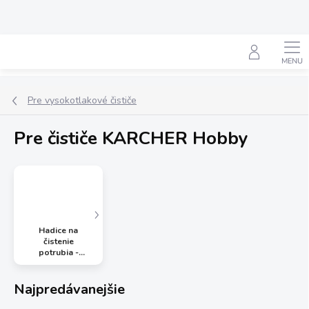
Prejsť
na
obsah
Hľadať
Pre vysokotlakové čističe
Pre čističe KARCHER Hobby
Hadice na
čistenie
potrubia -
KARCHER
HOBBY
Najpredávanejšie