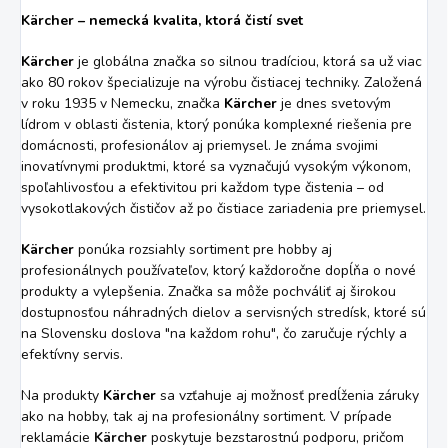
Kärcher – nemecká kvalita, ktorá čistí svet
Kärcher
je globálna značka so silnou tradíciou, ktorá sa už viac
ako 80 rokov špecializuje na výrobu čistiacej techniky. Založená
v roku 1935 v Nemecku, značka
Kärcher
je dnes svetovým
lídrom v oblasti čistenia, ktorý ponúka komplexné riešenia pre
domácnosti, profesionálov aj priemysel. Je známa svojimi
inovatívnymi produktmi, ktoré sa vyznačujú vysokým výkonom,
spoľahlivosťou a efektivitou pri každom type čistenia – od
vysokotlakových čističov až po čistiace zariadenia pre priemysel.
Kärcher
ponúka rozsiahly sortiment pre hobby aj
profesionálnych používateľov, ktorý každoročne dopĺňa o nové
produkty a vylepšenia. Značka sa môže pochváliť aj širokou
dostupnosťou náhradných dielov a servisných stredísk, ktoré sú
na Slovensku doslova "na každom rohu", čo zaručuje rýchly a
efektívny servis.
Na produkty
Kärcher
sa vzťahuje aj možnosť predĺženia záruky
ako na hobby, tak aj na profesionálny sortiment. V prípade
reklamácie
Kärcher
poskytuje bezstarostnú podporu, pričom