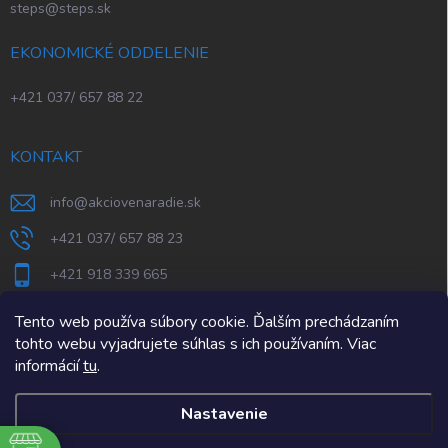
steps@steps.sk
EKONOMICKÉ ODDELENIE
+421 037/ 657 88 22
KONTAKT
info
@
akciovenaradie.sk
+421 037/ 657 88 23
+421 918 339 665
STEPS Nitra
Tento web používa súbory cookie. Ďalším prechádzaním
tohto webu vyjadrujete súhlas s ich používaním. Viac
informácií
tu
.
Nastavenie