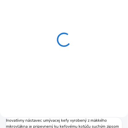
SKLADOM
rotujúca umývacia kefa
KARCHER WB 130
2.644-286.0
€24,89
€20,24 bez DPH
Jednotková
€24,89 / 1 ks
cena:
Do košíka
Vhodná pre vysokotlakové
čističe značky KARCHER.
Inovatívny nástavec umývacej kefy vyrobený z mäkkého
mikrovlákna je pripevnený ku kefovému kotúču suchým zipsom