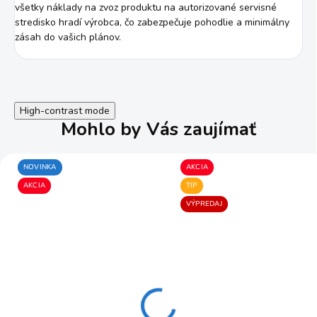
všetky náklady na zvoz produktu na autorizované servisné
stredisko hradí výrobca, čo zabezpečuje pohodlie a minimálny
zásah do vašich plánov.
High-contrast mode
Mohlo by Vás zaujímať
NOVINKA
AKCIA
AKCIA
TIP
VÝPREDAJ
výmenný nadstavec Car
rotujúca umývacia kefa
& Bike z mikrovlákna
KARCHER WB 130