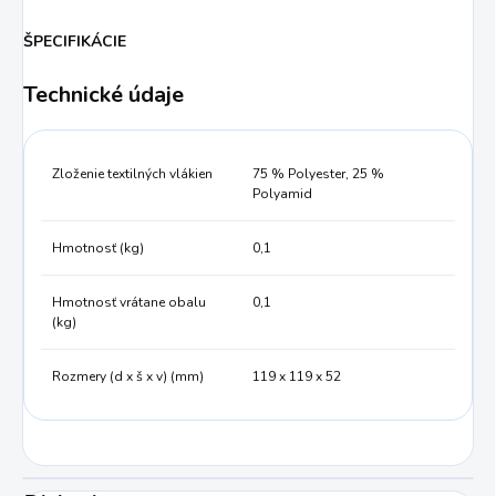
ŠPECIFIKÁCIE
Technické údaje
Zloženie textilných vlákien
75 % Polyester, 25 %
Polyamid
Hmotnosť (kg)
0,1
Hmotnosť vrátane obalu
0,1
(kg)
Rozmery (d x š x v) (mm)
119 x 119 x 52