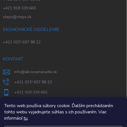
+421 918 339 665
steps@steps.sk
EKONOMICKÉ ODDELENIE
+421 037/ 657 88 22
KONTAKT
info
@
akciovenaradie.sk
+421 037/ 657 88 23
+421 918 339 665
STEPS Nitra
Tento web používa súbory cookie. Ďalším prechádzaním
tohto webu vyjadrujete súhlas s ich používaním. Viac
informácií
tu
.