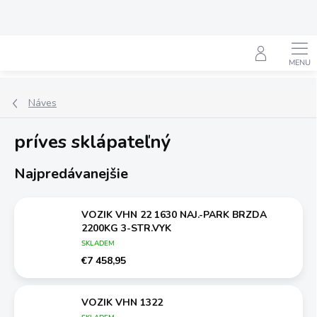
Prejsť
na
obsah
Hľadať
Náves
príves sklápateľný
Najpredávanejšie
VOZIK VHN 22 1630 NAJ.-PARK BRZDA
2200KG 3-STR.VYK
SKLADEM
€7 458,95
VOZIK VHN 1322