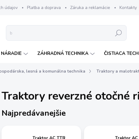
ch údajov
Platba a doprava
Záruka a reklamácie
Kontakty
Hľadať
 NÁRADIE
ZÁHRADNÁ TECHNIKA
ČISTIACA TEC
ospodárska, lesná a komunálna technika
Traktory a malotrak
Traktory reverzné otočné r
Najpredávanejšie
Traktor AC TTR
Traktor AC