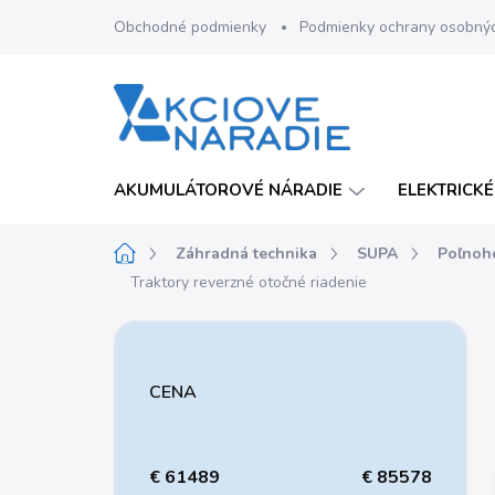
Prejsť
Obchodné podmienky
Podmienky ochrany osobný
na
obsah
AKUMULÁTOROVÉ NÁRADIE
ELEKTRICKÉ
Domov
Záhradná technika
SUPA
Poľnoh
Traktory reverzné otočné riadenie
B
o
č
CENA
n
ý
p
a
€
61489
€
85578