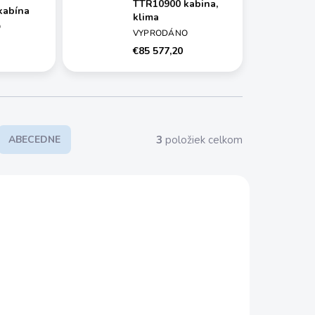
TTR10900 kabina,
kabína
klima
O
VYPRODÁNO
€85 577,20
3
položiek celkom
ABECEDNE
8865201
0049766000
ZADARMO
ZADARMO