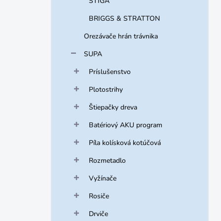
STIGA
BRIGGS & STRATTON
Orezávače hrán trávnika
SUPA
Príslušenstvo
Plotostrihy
Štiepačky dreva
Batériový AKU program
Píla kolísková kotúčová
Rozmetadlo
Vyžínače
Rosiče
Drviče