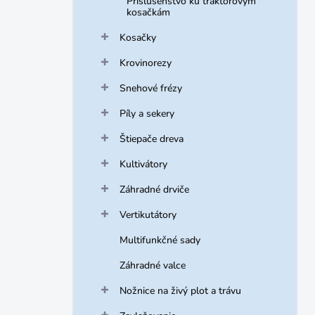
Príslušenstvo ku traktorovým
kosačkám
Kosačky
Krovinorezy
Snehové frézy
Píly a sekery
Štiepače dreva
Kultivátory
Záhradné drviče
Vertikutátory
Multifunkčné sady
Záhradné valce
Nožnice na živý plot a trávu