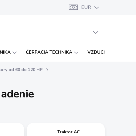
EUR
Značky
Katalógy
Vernostný program
PRÁZDNY KOŠÍK
NÁKUPNÝ
KOŠÍK
HNIKA
ČERPACIA TECHNIKA
VZDUCHOTECHNIKA
tory od 60 do 120 HP
iadenie
Traktor AC