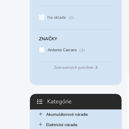
n
e
l
Na sklade
0
ZNAČKY
Antonio Carraro
3
Zobrazených položiek:
3
Kategórie
Preskočiť
kategórie
Akumulátorové náradie
Elektrické náradie