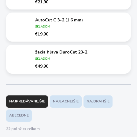
€21,90
AutoCut C 3-2 (1,6 mm)
SKLADOM
€19,90
žacia hlava DuroCut 20-2
SKLADOM
€49,90
R
a
NAJPREDÁVANEJŠIE
NAJLACNEJŠIE
NAJDRAHŠIE
d
e
ABECEDNE
n
i
22
položiek celkom
e