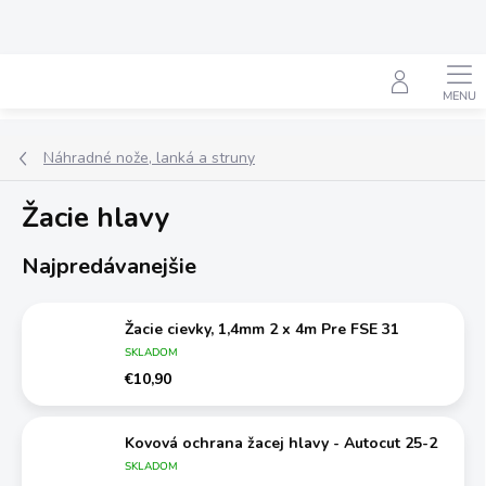
Prejsť
na
obsah
Hľadať
Náhradné nože, lanká a struny
Žacie hlavy
Najpredávanejšie
Žacie cievky, 1,4mm 2 x 4m Pre FSE 31
SKLADOM
€10,90
Kovová ochrana žacej hlavy - Autocut 25-2
SKLADOM