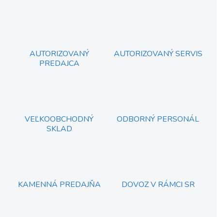
n
a
k
c
o
i
e
v
p
a
r
AUTORIZOVANÝ
AUTORIZOVANÝ SERVIS
n
v
PREDAJCA
i
k
e
y
v
ý
p
i
VEĽKOOBCHODNÝ
ODBORNÝ PERSONÁL
s
SKLAD
u
KAMENNÁ PREDAJŇA
DOVOZ V RÁMCI SR