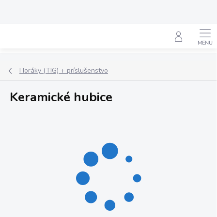
Prejsť
na
obsah
Hľadať
Horáky (TIG) + príslušenstvo
Keramické hubice