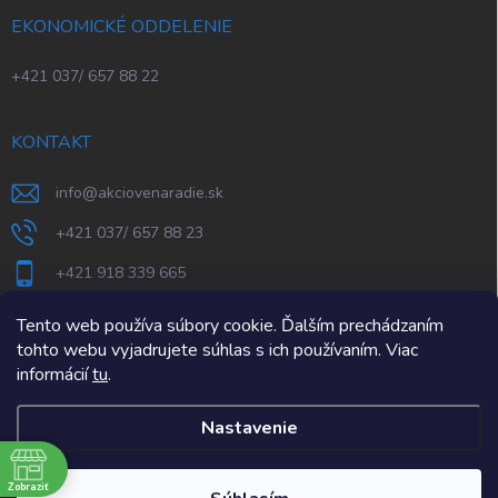
EKONOMICKÉ ODDELENIE
+421 037/ 657 88 22
KONTAKT
info
@
akciovenaradie.sk
+421 037/ 657 88 23
+421 918 339 665
STEPS Nitra
Tento web používa súbory cookie. Ďalším prechádzaním
tohto webu vyjadrujete súhlas s ich používaním. Viac
informácií
tu
.
Nastavenie
e
Zobraziť
Copyright 2026
AkcioveNaradie.sk
. Všetky práva vyhradené.