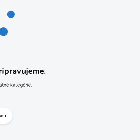
ripravujeme.
atné kategórie.
odu