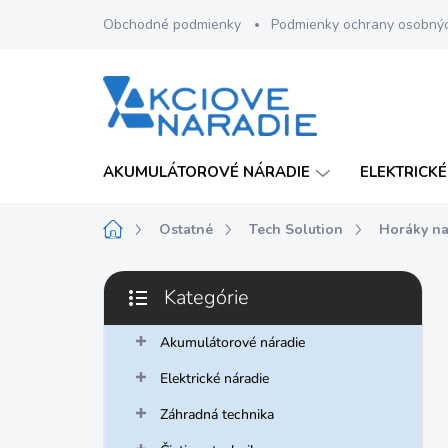
Prejsť
Obchodné podmienky
Podmienky ochrany osobný
na
obsah
AKUMULÁTOROVÉ NÁRADIE
ELEKTRICKÉ
Domov
Ostatné
Tech Solution
Horáky na
B
Kategórie
o
Preskočiť
č
kategórie
n
Akumulátorové náradie
ý
Elektrické náradie
p
a
Záhradná technika
n