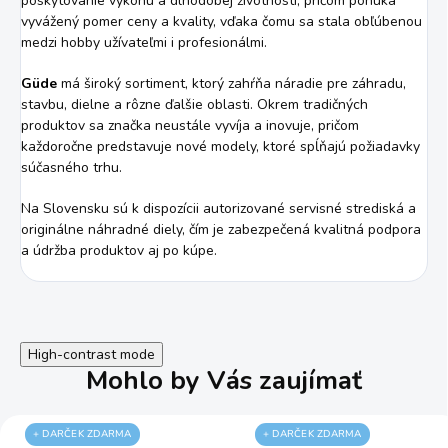
poskytovanie výkonu a dlhodobej životnosti, pričom ponúka
vyvážený pomer ceny a kvality, vďaka čomu sa stala obľúbenou
medzi hobby užívateľmi i profesionálmi.
Güde
má široký sortiment, ktorý zahŕňa náradie pre záhradu,
stavbu, dielne a rôzne ďalšie oblasti. Okrem tradičných
produktov sa značka neustále vyvíja a inovuje, pričom
každoročne predstavuje nové modely, ktoré spĺňajú požiadavky
súčasného trhu.
Na Slovensku sú k dispozícii autorizované servisné strediská a
originálne náhradné diely, čím je zabezpečená kvalitná podpora
a údržba produktov aj po kúpe.
High-contrast mode
Mohlo by Vás zaujímať
+ DARČEK ZDARMA
+ DARČEK ZDARMA