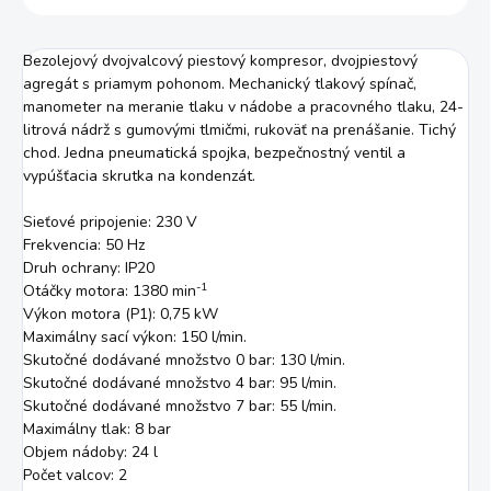
Bezolejový dvojvalcový piestový kompresor, dvojpiestový
agregát s priamym pohonom. Mechanický tlakový spínač,
manometer na meranie tlaku v nádobe a pracovného tlaku, 24-
litrová nádrž s gumovými tlmičmi, rukoväť na prenášanie. Tichý
chod. Jedna pneumatická spojka, bezpečnostný ventil a
vypúšťacia skrutka na kondenzát.
Sieťové pripojenie: 230 V
Frekvencia: 50 Hz
Druh ochrany: IP20
-1
Otáčky motora: 1380 min
Výkon motora (P1): 0,75 kW
Maximálny sací výkon: 150 l/min.
Skutočné dodávané množstvo 0 bar: 130 l/min.
Skutočné dodávané množstvo 4 bar: 95 l/min.
Skutočné dodávané množstvo 7 bar: 55 l/min.
Maximálny tlak: 8 bar
Objem nádoby: 24 l
Počet valcov: 2