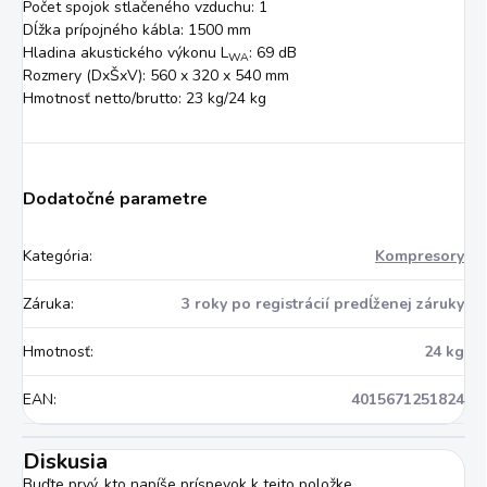
Počet spojok stlačeného vzduchu: 1
Dĺžka prípojného kábla: 1500 mm
Hladina akustického výkonu L
: 69 dB
WA
Rozmery (DxŠxV): 560 x 320 x 540 mm
Hmotnosť netto/brutto: 23 kg/24 kg
Dodatočné parametre
Kategória
:
Kompresory
Záruka
:
3 roky po registrácií predĺženej záruky
Hmotnosť
:
24 kg
EAN
:
4015671251824
Diskusia
Buďte prvý, kto napíše príspevok k tejto položke.